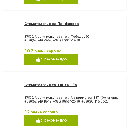
Снятие зубного камня
Стразы и скайсы
Удаление зуба
Удаление зуба мудрости
Удаление молочного зуба
Удаление нерва
Удаление постоянного зуба
Фторирование зубов и
восстановление эмали
Стоматология на Панфилова
Хирургическое лечение
Художественная
зубов
реставрация зубов
87500, Мариуполь, проспект Победы, 99
Чистка зубов
Шинирование зубов
+380(62)949-92-52
,
+380(97)916-19-78
Элайнеры
Эстетическая реставрация
10.3
очень хорошо
Я рекомендую
Стоматология «VITADENT ™»
87500, Мариуполь, проспект Металлургов, 137, (Остановка 5-МКР
+380(62)949-18-19
,
+380(98)554-20-90
,
+380(95)115-00-25
12
очень хорошо
Я рекомендую