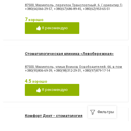
87500, Мариуполь, переулок Транспортный, 6, ( ориентир Городс
+380(66)066-29-57
,
+380(67)686-89-45
,
+380(62)953-65-51
7
хорошо
Я рекомендую
Стоматологическая клиника «Левобережная»
87500, Мариуполь, улица Воинов Освободителей, 66, в помеще
+380(95)806-69-39
,
+380(98)312-29-31
,
+380(97)879-17-14
4.5
хорошо
Я рекомендую
Фильтры
Комфорт Дент - стоматология
87500, Мариуполь, проспект Металлургов, 84-б