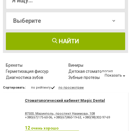
НАЙТИ
Брекеты
Виниры
Герметизация фиссур
Детская стоматология
Показать
Диагностика зубов
Зубные протезы
Имплантация зубов
Исправление диастемы
Сортировать:
по рейтингу
по просмотрам
Клиновидный дефект зубов
Компьютерная томография
зубов
Стоматологический кабинет Magic Dental
Коронка безметалловая
Коронка
металлокерамическая
Коронка
Лазерное отбеливание
87500, Мариуполь, проспект Нахимова, 108
цельнокерамическая
+380(67)175-60-06
,
+380(67)860-19-63
,
+380(98)302-97-69
Лазеротерапия в
Лечение альвеолита
стоматологии
12
очень хорошо