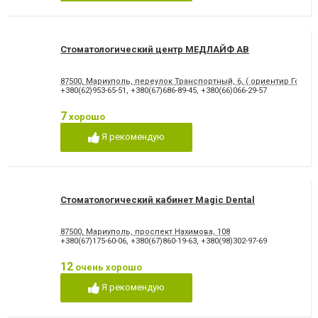
Снятие зубного камня
Стразы и скайсы
Удаление зуба
Удаление зуба мудрости
Удаление молочного зуба
Удаление нерва
Удаление постоянного зуба
Фторирование зубов и
Стоматологический центр МЕДЛАЙФ АВ
восстановление эмали
Хирургическое лечение
Художественная
87500, Мариуполь, переулок Транспортный, 6, ( ориентир Городс
зубов
реставрация зубов
+380(62)953-65-51
,
+380(67)686-89-45
,
+380(66)066-29-57
Чистка зубов
Шинирование зубов
Элайнеры
Эстетическая реставрация
7
хорошо
Я рекомендую
Стоматологический кабинет Magic Dental
87500, Мариуполь, проспект Нахимова, 108
+380(67)175-60-06
,
+380(67)860-19-63
,
+380(98)302-97-69
12
очень хорошо
Я рекомендую