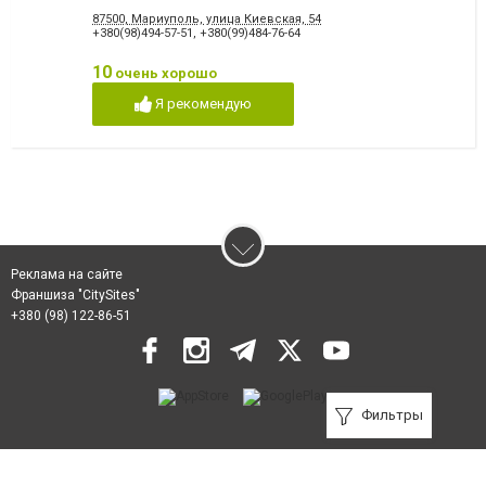
87500, Мариуполь, улица Киевская, 54
+380(98)494-57-51
,
+380(99)484-76-64
10
очень хорошо
Я рекомендую
Реклама на сайте
Франшиза "CitySites"
+380 (98) 122-86-51
Фильтры