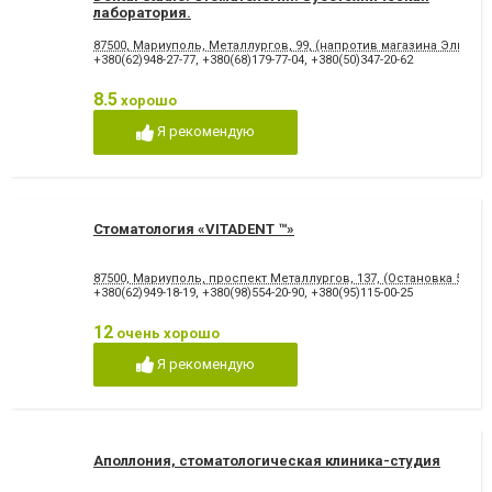
лаборатория.
87500, Мариуполь, Металлургов, 99, (напротив магазина Эльдор
+380(62)948-27-77
,
+380(68)179-77-04
,
+380(50)347-20-62
8.5
хорошо
Я рекомендую
Стоматология «VITADENT ™»
87500, Мариуполь, проспект Металлургов, 137, (Остановка 5-МКР
+380(62)949-18-19
,
+380(98)554-20-90
,
+380(95)115-00-25
12
очень хорошо
Я рекомендую
Аполлония, стоматологическая клиника-студия