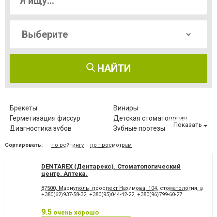
НАЙТИ
Брекеты
Виниры
Герметизация фиссур
Детская стоматология
Показать
Диагностика зубов
Зубные протезы
Имплантация зубов
Исправление диастемы
Сортировать:
по рейтингу
по просмотрам
Клиновидный дефект зубов
Компьютерная томография
зубов
DENTAREX (Дентарекс). Cтоматологический
Коронка безметалловая
Коронка
центр. Аптeкa.
металлокерамическая
Коронка
Лазерное отбеливание
87500, Мариуполь, проспект Нахимова, 104, стоматология, аптека
цельнокерамическая
+380(62)937-58-32
,
+380(95)044-42-22
,
+380(96)799-60-27
Лазеротерапия в
Лечение альвеолита
стоматологии
9.5
очень хорошо