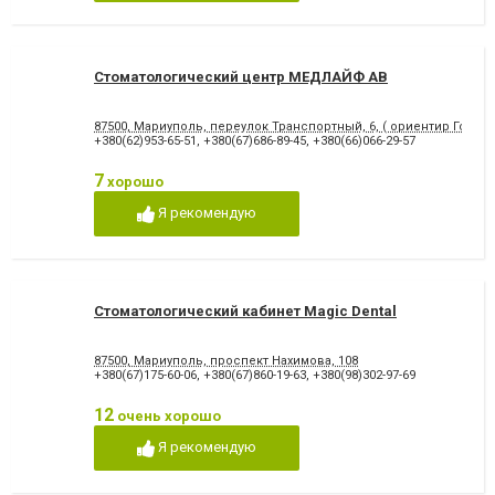
Снятие зубного камня
Стразы и скайсы
Удаление зуба
Удаление зуба мудрости
Удаление молочного зуба
Удаление нерва
Удаление постоянного зуба
Фторирование зубов и
Стоматологический центр МЕДЛАЙФ АВ
восстановление эмали
Хирургическое лечение
Художественная
87500, Мариуполь, переулок Транспортный, 6, ( ориентир Городс
зубов
реставрация зубов
+380(62)953-65-51
,
+380(67)686-89-45
,
+380(66)066-29-57
Чистка зубов
Шинирование зубов
Элайнеры
Эстетическая реставрация
7
хорошо
Я рекомендую
Стоматологический кабинет Magic Dental
87500, Мариуполь, проспект Нахимова, 108
+380(67)175-60-06
,
+380(67)860-19-63
,
+380(98)302-97-69
12
очень хорошо
Я рекомендую