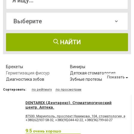
НАЙТИ
Брекеты
Виниры
Герметизация фиссур
Детская стоматология
Показать
Диагностика зубов
Зубные протезы
Имплантация зубов
Исправление диастемы
Сортировать:
по рейтингу
по просмотрам
Клиновидный дефект зубов
Компьютерная томография
зубов
DENTAREX (Дентарекс). Cтоматологический
Коронка безметалловая
Коронка
центр. Аптeкa.
металлокерамическая
Коронка
Лазерное отбеливание
87500, Мариуполь, проспект Нахимова, 104, стоматология, аптека
цельнокерамическая
+380(62)937-58-32
,
+380(95)044-42-22
,
+380(96)799-60-27
Лазеротерапия в
Лечение альвеолита
стоматологии
9.5
очень хорошо