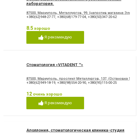
лаборатория.
87500, Мариуполь, Металлургов, 99, (напротив магазина Эльдор
+380(62)948-27-77
,
+380(68)179-77-04
,
+380(50)347-20-62
8.5
хорошо
Я рекомендую
Стоматология «VITADENT ™»
87500, Мариуполь, проспект Металлургов, 137, (Остановка 5-МКР
+380(62)949-18-19
,
+380(98)554-20-90
,
+380(95)115-00-25
12
очень хорошо
Я рекомендую
Аполлония, стоматологическая клиника-студия