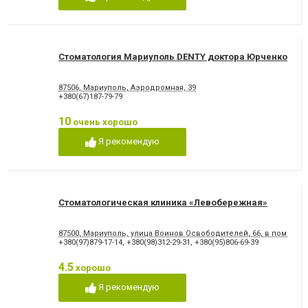
Снятие зубного камня
Стразы и скайсы
Удаление зуба
Удаление зуба мудрости
Удаление молочного зуба
Удаление нерва
Удаление постоянного зуба
Фторирование зубов и
восстановление эмали
Стоматология Мариуполь DENTY доктора Юрченко
Хирургическое лечение
Художественная
зубов
реставрация зубов
87506, Мариуполь, Аэродромная, 39
Чистка зубов
Шинирование зубов
+380(67)187-79-79
Элайнеры
Эстетическая реставрация
10
очень хорошо
Я рекомендую
Стоматологическая клиника «Левобережная»
87500, Мариуполь, улица Воинов Освободителей, 66, в помеще
+380(97)879-17-14
,
+380(98)312-29-31
,
+380(95)806-69-39
4.5
хорошо
Я рекомендую