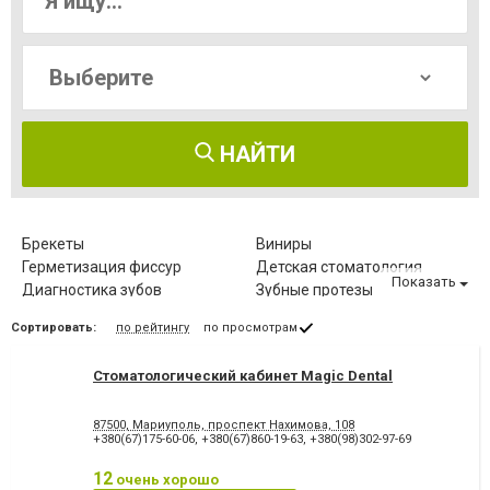
НАЙТИ
Брекеты
Виниры
Герметизация фиссур
Детская стоматология
Показать
Диагностика зубов
Зубные протезы
Имплантация зубов
Исправление диастемы
Сортировать:
по рейтингу
по просмотрам
Клиновидный дефект зубов
Компьютерная томография
зубов
Стоматологический кабинет Magic Dental
Коронка безметалловая
Коронка
металлокерамическая
Коронка
Лазерное отбеливание
87500, Мариуполь, проспект Нахимова, 108
цельнокерамическая
+380(67)175-60-06
,
+380(67)860-19-63
,
+380(98)302-97-69
Лазеротерапия в
Лечение альвеолита
стоматологии
12
очень хорошо