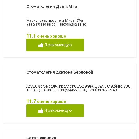
Стоматология ДентаМиа
Мариуполь, проспект Мира, 87-а
+380(67)839-88-99
,
+380(98)282-11-80
11.1
очень хорошо
Я рекомендую
Стоматология доктора Берловой
87553, Мариуполь, проспект Нахимова, 116-а, Дом быта, 3-й этаж
+380(62)956-08-09
,
+380(95)455-96-90
,
+380(98)822-99-69
11.7
очень хорошо
Я рекомендую
Сета - клиника