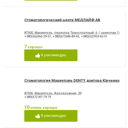
Снятие зубного камня
Стразы и скайсы
Удаление зуба
Удаление зуба мудрости
Удаление молочного зуба
Удаление нерва
Удаление постоянного зуба
Фторирование зубов и
Стоматологический центр МЕДЛАЙФ АВ
восстановление эмали
Хирургическое лечение
Художественная
87500, Мариуполь, переулок Транспортный, 6, ( ориентир Городс
зубов
реставрация зубов
+380(66)066-29-57
,
+380(67)686-89-45
,
+380(62)953-65-51
Чистка зубов
Шинирование зубов
Элайнеры
Эстетическая реставрация
7
хорошо
Я рекомендую
Стоматология Мариуполь DENTY доктора Юрченко
87506, Мариуполь, Аэродромная, 39
+380(67)187-79-79
10
очень хорошо
Я рекомендую