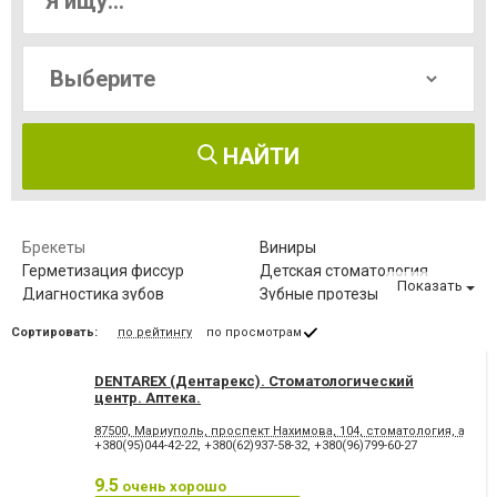
НАЙТИ
Брекеты
Виниры
Герметизация фиссур
Детская стоматология
Показать
Диагностика зубов
Зубные протезы
Имплантация зубов
Исправление диастемы
Сортировать:
по рейтингу
по просмотрам
Клиновидный дефект зубов
Компьютерная томография
зубов
DENTAREX (Дентарекс). Cтоматологический
Коронка безметалловая
Коронка
центр. Аптeкa.
металлокерамическая
Коронка
Лазерное отбеливание
87500, Мариуполь, проспект Нахимова, 104, стоматология, аптека
цельнокерамическая
+380(95)044-42-22
,
+380(62)937-58-32
,
+380(96)799-60-27
Лазеротерапия в
Лечение альвеолита
стоматологии
9.5
очень хорошо