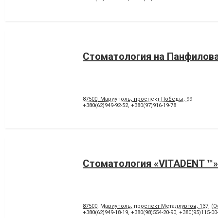
Стоматология на Панфилов
87500, Мариуполь, проспект Победы, 99
+380(62)949-92-52
,
+380(97)916-19-78
Стоматология «VITADENT ™»
87500, Мариуполь, проспект Металлургов, 137, (
+380(62)949-18-19
,
+380(98)554-20-90
,
+380(95)115-00