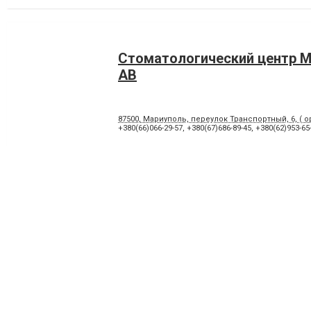
Стоматологический центр
АВ
87500, Мариуполь, переулок Транспортный, 6, ( о
+380(66)066-29-57
,
+380(67)686-89-45
,
+380(62)953-65
Стоматологическая клиник
«Левобережная»
87500, Мариуполь, улица Воинов Освободителей
+380(95)806-69-39
,
+380(98)312-29-31
,
+380(97)879-17