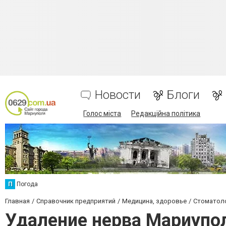
Новости
Блоги
Голос міста
Редакційна політика
П
Погода
Главная
Справочник предприятий
Медицина, здоровье
Стоматол
Удаление нерва Мариупо