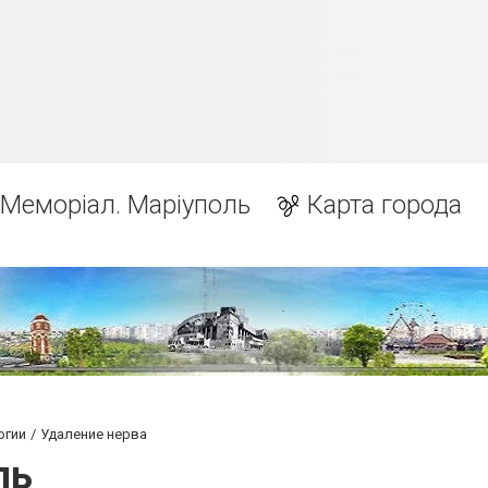
Меморіал. Маріуполь
Карта города
огии
Удаление нерва
ль