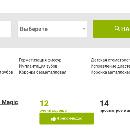
Выберите
НА
Герметизация фиссур
Детская стоматоло
Имплантация зубов
Исправление диаст
 зубов
Коронка безметалловая
Коронка металлоке
Лазеротерапия в стоматологии
Лечение альвеолит
Лечение гипоплазии эмали зубов
Лечение десен
Лечение зубов при беременности
Лечение кариеса
 Magic
12
14
Лечение пародонтита
Лечение пародонто
Лечение под наркозом
Лечение пульпита
очень хорошо
просмотров в а
Озонотерапия в стоматологии
Отбеливание зубов
Я рекомендую
Пластины для исправления
Пломбирование зуб
прикуса