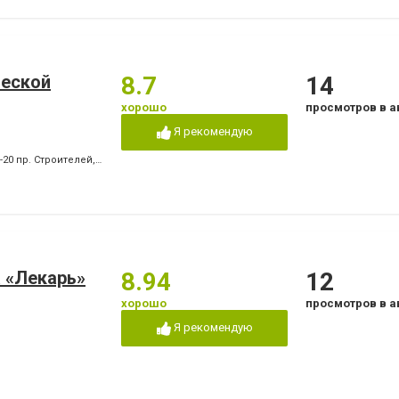
ческой
8.7
14
хорошо
просмотров в а
Я рекомендую
0-20 пр. Строителей
,
+380 (67) 939-27-87 пр. Победы
,
+380 (66) 409-05-61 пр. Побед
 «Лекарь»
8.94
12
хорошо
просмотров в а
Я рекомендую