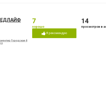
 МЕДЛАЙФ
7
14
хорошо
просмотров в а
Я рекомендую
риентир Городская больница №2, конечная остановка троллейбусов "8" и "15", м
-51
а
4.5
10
хорошо
просмотров в а
Я рекомендую
, 66, в помещении стоматологической поликлиники № 3
-14