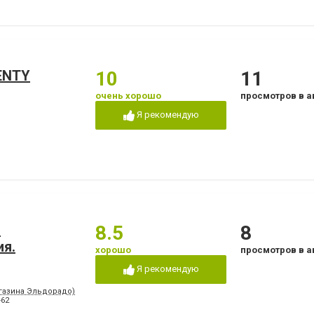
ENTY
10
11
очень хорошо
просмотров в а
Я рекомендую
.
8.5
8
ия.
хорошо
просмотров в а
Я рекомендую
агазина Эльдорадо)
-62