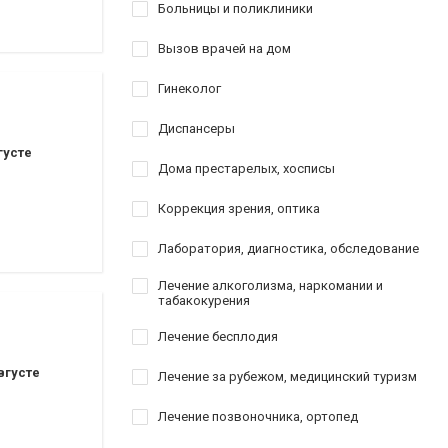
оматологии
Больницы и поликлиники
Вызов врачей на дом
ставрация
Гинеколог
аврация
Диспансеры
густе
Дома престарелых, хосписы
Коррекция зрения, оптика
Лаборатория, диагностика, обследование
Лечение алкоголизма, наркомании и
табакокурения
Лечение бесплодия
вгусте
Лечение за рубежом, медицинский туризм
Лечение позвоночника, ортопед