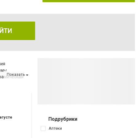
ЙТИ
гия
емы
Показать
рамическая
а
за
вгусте
Подрубрики
ов
Аптеки