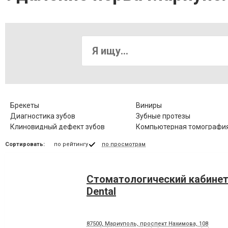
Брекеты
Виниры
Диагностика зубов
Зубные протезы
Клиновидный дефект зубов
Компьютерная томография
Коронка цельнокерамическая
Лазерное отбеливание
Сортировать:
по рейтингу
по просмотрам
Лечение гингивита
Лечение гиперестезии
Лечение заболевания височно-
Лечение зубов
нижнечелюстного сустава
Стоматологический кабинет
Лечение корневых каналов
Лечение лазером
Лечение периодонтита
Лечение периостита
Dental
Лечение стоматита
Люминиры
Панорамный снимок
Пластика десневого края
87500, Мариуполь, проспект Нахимова, 108