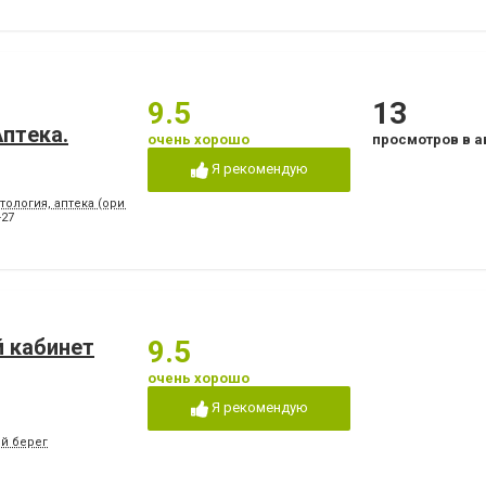
9.5
13
птeкa.
очень хорошо
просмотров в а
Я рекомендую
тология, аптека (ориентир - напротив клуба "Коралл")
-27
 кабинет
9.5
очень хорошо
Я рекомендую
ый берег