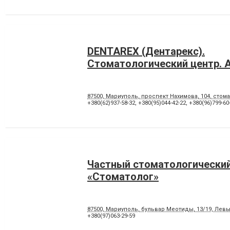
DENTAREX (Дентарекс).
Cтоматологический центр. А
87500, Мариуполь, проспект Нахимова, 104, стома
+380(62)937-58-32
,
+380(95)044-42-22
,
+380(96)799-60
Частный стоматологический
«Стоматолог»
87500, Мариуполь, бульвар Меотиды, 13/19, Лев
+380(97)063-29-59