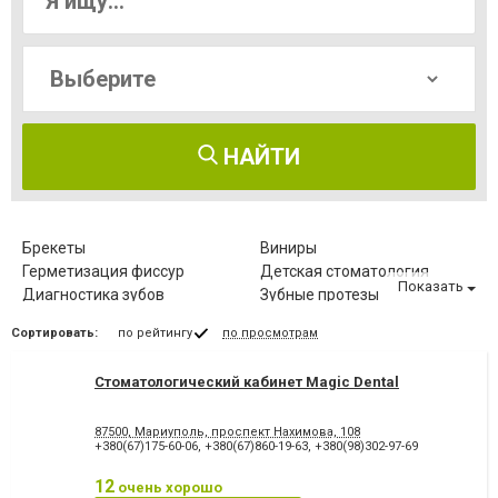
НАЙТИ
Брекеты
Виниры
Герметизация фиссур
Детская стоматология
Показать
Диагностика зубов
Зубные протезы
Имплантация зубов
Исправление диастемы
Сортировать:
по рейтингу
по просмотрам
Клиновидный дефект зубов
Компьютерная томография
зубов
Стоматологический кабинет Magic Dental
Коронка безметалловая
Коронка
металлокерамическая
Коронка
Лазерное отбеливание
87500, Мариуполь, проспект Нахимова, 108
цельнокерамическая
+380(67)175-60-06
,
+380(67)860-19-63
,
+380(98)302-97-69
Лазеротерапия в
Лечение альвеолита
стоматологии
12
очень хорошо