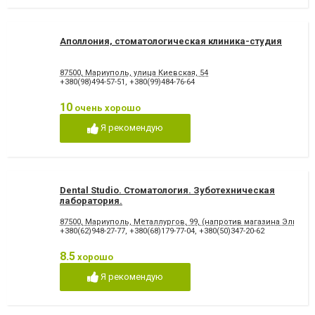
Аполлония, стоматологическая клиника-студия
87500, Мариуполь, улица Киевская, 54
+380(98)494-57-51
,
+380(99)484-76-64
10
очень хорошо
Я рекомендую
Dental Studio. Cтоматология. Зуботехническая
лаборатория.
87500, Мариуполь, Металлургов, 99, (напротив магазина Эльдор
+380(62)948-27-77
,
+380(68)179-77-04
,
+380(50)347-20-62
8.5
хорошо
Я рекомендую