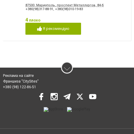
87500, Мариуполь, проспект Металлургов, 84-б
+380(98)317-88-91
,
+380(98)010-19-83
4
плохо
Я рекомендую
Реклама на сайте
Франшиза "CitySites"
+380 (98) 122-86-51