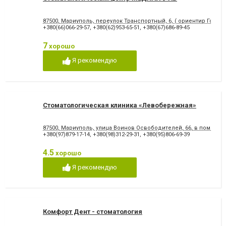
87500, Мариуполь, переулок Транспортный, 6, ( ориентир Городс
+380(66)066-29-57
,
+380(62)953-65-51
,
+380(67)686-89-45
7
хорошо
Я рекомендую
Стоматологическая клиника «Левобережная»
87500, Мариуполь, улица Воинов Освободителей, 66, в помеще
+380(97)879-17-14
,
+380(98)312-29-31
,
+380(95)806-69-39
4.5
хорошо
Я рекомендую
Комфорт Дент - стоматология