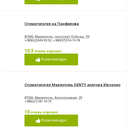
Снятие зубного камня
Стразы и скайсы
Удаление зуба
Удаление зуба мудрости
Удаление молочного зуба
Удаление нерва
Удаление постоянного зуба
Фторирование зубов и
восстановление эмали
Стоматология на Панфилова
Хирургическое лечение
Художественная
зубов
реставрация зубов
87500, Мариуполь, проспект Победы, 99
Чистка зубов
Шинирование зубов
+380(62)949-92-52
,
+380(97)916-19-78
Элайнеры
Эстетическая реставрация
10.3
очень хорошо
Я рекомендую
Стоматология Мариуполь DENTY доктора Юрченко
87506, Мариуполь, Аэродромная, 39
+380(67)187-79-79
10
очень хорошо
Я рекомендую