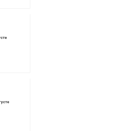
усте
густе