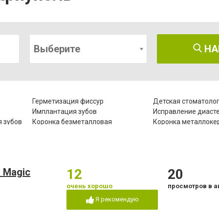
Выберите
НА
Герметизация фиссур
Детская стоматоло
Имплантация зубов
Исправление диаст
 зубов
Коронка безметалловая
Коронка металлоке
Лазеротерапия в стоматологии
Лечение альвеолит
Лечение гипоплазии эмали зубов
Лечение десен
Лечение зубов при беременности
Лечение кариеса
 Magic
12
20
Лечение пародонтита
Лечение пародонто
Лечение под наркозом
Лечение пульпита
очень хорошо
просмотров в а
Озонотерапия в стоматологии
Отбеливание зубов
Я рекомендую
Пластины для исправления
Пломбирование зуб
прикуса