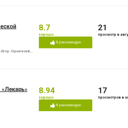
ческой
8.7
21
хорошо
просмотр в авг
Я рекомендую
0-20 пр. Строителей
,
+380 (67) 939-27-87 пр. Победы
,
+380 (66) 409-05-61 пр. Побед
 «Лекарь»
8.94
17
хорошо
просмотров в а
Я рекомендую