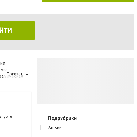
ЙТИ
гия
емы
Показать
рамическая
а
за
вгусте
Подрубрики
ов
Аптеки