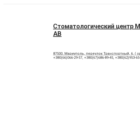
Стоматологический центр
АВ
87500, Мариуполь, переулок Транспортный, 6, ( о
+380(66)066-29-57
,
+380(67)686-89-45
,
+380(62)953-65
Стоматологическая клиник
«Левобережная»
87500, Мариуполь, улица Воинов Освободителей
+380(95)806-69-39
,
+380(98)312-29-31
,
+380(97)879-17