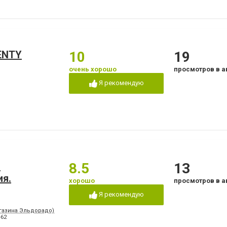
ENTY
10
19
очень хорошо
просмотров в а
Я рекомендую
.
8.5
13
ия.
хорошо
просмотров в а
Я рекомендую
агазина Эльдорадо)
-62