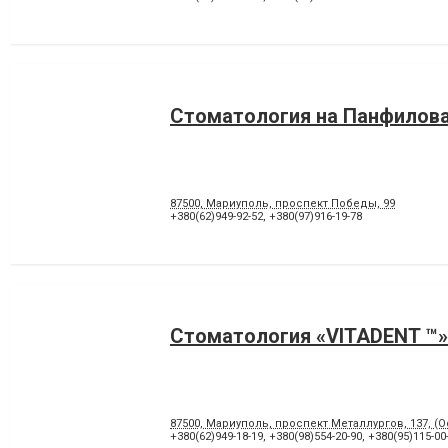
Стоматология на Панфилов
87500, Мариуполь, проспект Победы, 99
+380(62)949-92-52
,
+380(97)916-19-78
Стоматология «VITADENT ™»
87500, Мариуполь, проспект Металлургов, 137, (
+380(62)949-18-19
,
+380(98)554-20-90
,
+380(95)115-00