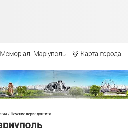
Меморіал. Маріуполь
Карта города
огии
Лечение периодонтита
ариуполь