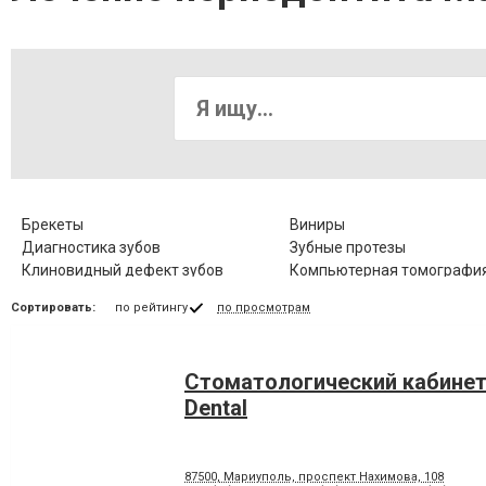
Брекеты
Виниры
Диагностика зубов
Зубные протезы
Клиновидный дефект зубов
Компьютерная томография
Коронка цельнокерамическая
Лазерное отбеливание
Сортировать:
по рейтингу
по просмотрам
Лечение гингивита
Лечение гиперестезии
Лечение заболевания височно-
Лечение зубов
нижнечелюстного сустава
Стоматологический кабинет
Лечение корневых каналов
Лечение лазером
Лечение периодонтита
Лечение периостита
Dental
Лечение стоматита
Люминиры
Панорамный снимок
Пластика десневого края
87500, Мариуполь, проспект Нахимова, 108