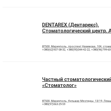
DENTAREX (Дентарекс).
Cтоматологический центр. А
87500, Мариуполь, проспект Нахимова, 104, стома
+380(62)937-58-32
,
+380(95)044-42-22
,
+380(96)799-60
Частный стоматологический
«Стоматолог»
87500, Мариуполь, бульвар Меотиды, 13/19, Лев
+380(97)063-29-59