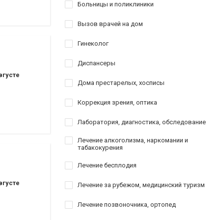
оматологии
Больницы и поликлиники
Вызов врачей на дом
ставрация
Гинеколог
аврация
Диспансеры
вгусте
Дома престарелых, хосписы
Коррекция зрения, оптика
Лаборатория, диагностика, обследование
Лечение алкоголизма, наркомании и
табакокурения
Лечение бесплодия
вгусте
Лечение за рубежом, медицинский туризм
Лечение позвоночника, ортопед