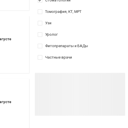
Стоматологии
Томография, КТ, МРТ
Узи
Уролог
вгусте
Фитопрепараты и БАДы
Частные врачи
вгусте