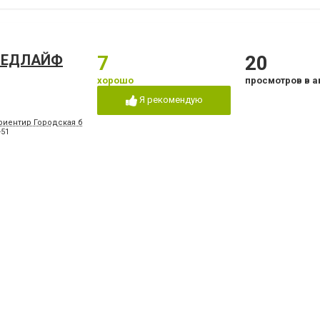
 МЕДЛАЙФ
7
20
хорошо
просмотров в а
Я рекомендую
риентир Городская больница №2, конечная остановка троллейбусов "8" и "15", м
-51
а
4.5
18
хорошо
просмотров в а
Я рекомендую
, 66, в помещении стоматологической поликлиники № 3
-14