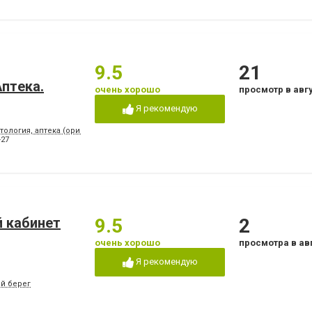
9.5
21
птeкa.
очень хорошо
просмотр в авг
Я рекомендую
тология, аптека (ориентир - напротив клуба "Коралл")
-27
 кабинет
9.5
2
очень хорошо
просмотра в ав
Я рекомендую
ый берег