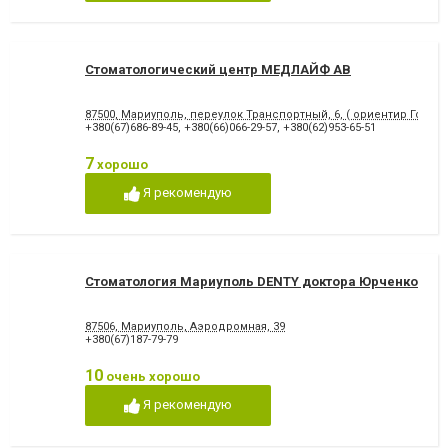
Снятие зубного камня
Стразы и скайсы
Удаление зуба
Удаление зуба мудрости
Удаление молочного зуба
Удаление нерва
Удаление постоянного зуба
Фторирование зубов и
Стоматологический центр МЕДЛАЙФ АВ
восстановление эмали
Хирургическое лечение
Художественная
87500, Мариуполь, переулок Транспортный, 6, ( ориентир Городс
зубов
реставрация зубов
+380(67)686-89-45
,
+380(66)066-29-57
,
+380(62)953-65-51
Чистка зубов
Шинирование зубов
Элайнеры
Эстетическая реставрация
7
хорошо
Я рекомендую
Стоматология Мариуполь DENTY доктора Юрченко
87506, Мариуполь, Аэродромная, 39
+380(67)187-79-79
10
очень хорошо
Я рекомендую