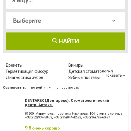
НАЙТИ
Брекеты
Виниры
Герметизация фиссур
Детская стоматология
Показать
Диагностика зубов
Зубные протезы
Имплантация зубов
Исправление диастемы
Сортировать:
по рейтингу
по просмотрам
Клиновидный дефект зубов
Компьютерная томография
зубов
DENTAREX (Дентарекс). Cтоматологический
Коронка безметалловая
Коронка
центр. Аптeкa.
металлокерамическая
Коронка
Лазерное отбеливание
87500, Мариуполь, проспект Нахимова, 104, стоматология, аптека
цельнокерамическая
+380(62)937-58-32
,
+380(95)044-42-22
,
+380(96)799-60-27
Лазеротерапия в
Лечение альвеолита
стоматологии
9.5
очень хорошо