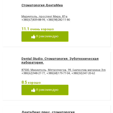
Стоматология ДентаМиа
Мариуполь, проспект Мира, 87-а
+380(67)839-88-99
,
+380(98)282-11-80
11.1
очень хорошо
Я рекомендую
Dental Studio. Cтоматология. Зуботехническая
лаборатория.
87500, Мариуполь, Металлургов, 99, (напротив магазина Эльдор
+380(62)948-27-77
,
+380(68)179-77-04
,
+380(50)347-20-62
8.5
хорошо
Я рекомендую
ДентаЛюкс плюс, стоматология