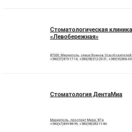
Стоматологическая клиник
«Левобережная»
87500, Мариуполь, улица Воинов Освободителей
+380(97)879-17-14
,
+380(98)312-29-31
,
+380(95)806-69
Стоматология ДентаМиа
Мариуполь, проспект Мира, 87-а
+380(67)839-88-99
,
+380(98)282-11-80