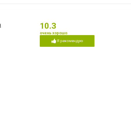
а
10.3
очень хорошо
Я рекомендую
к нам :