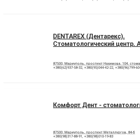
DENTAREX (Дентарекс).
Cтоматологический центр. А
87500, Мариуполь, проспект Нахимова, 104, стома
+380(62)937-58-32
,
+380(95)044-42-22
,
+380(96)799-60
Комфорт Дент - стоматолог
87500, Мариуполь, проспект Металлургов, 84-б
+380(98)317-88-91
,
+380(98)010-19-83