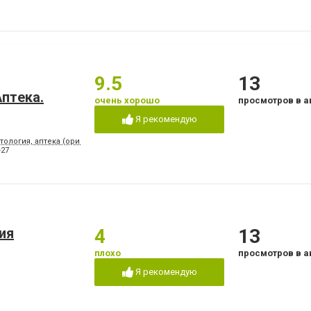
9.5
13
птeкa.
очень хорошо
просмотров в а
Я рекомендую
тология, аптека (ориентир - напротив клуба "Коралл")
-27
ия
4
13
плохо
просмотров в а
Я рекомендую