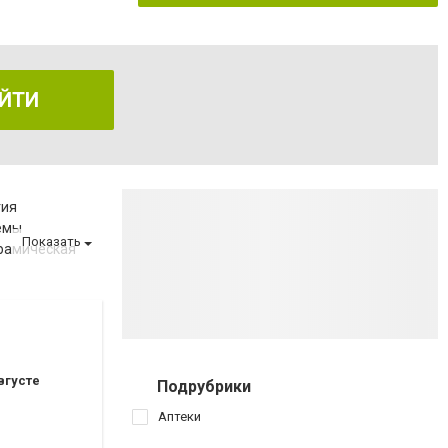
ЙТИ
гия
емы
Показать
рамическая
а
за
вгусте
Подрубрики
ов
Аптеки
аршрутных такси 154,154А,112,145,110)