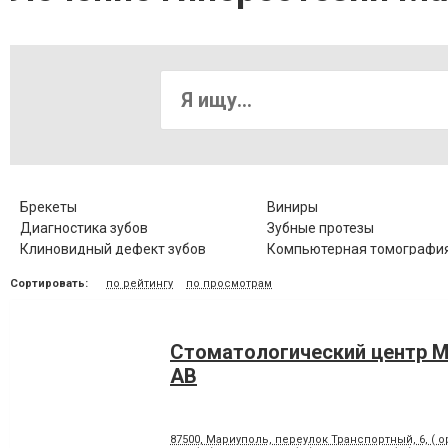
Брекеты
Виниры
Диагностика зубов
Зубные протезы
Клиновидный дефект зубов
Компьютерная томография
Коронка цельнокерамическая
Лазерное отбеливание
Сортировать:
по рейтингу
по просмотрам
Лечение гингивита
Лечение гиперестезии
Лечение заболевания височно-
Лечение зубов
нижнечелюстного сустава
Стоматологический центр
Лечение корневых каналов
Лечение лазером
Лечение периодонтита
Лечение периостита
АВ
Лечение стоматита
Люминиры
Панорамный снимок
Пластика десневого края
87500, Мариуполь, переулок Транспортный, 6, ( о