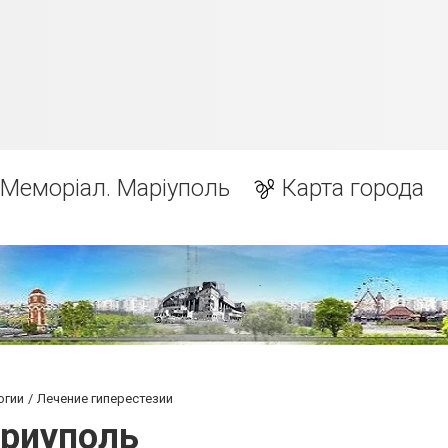
Меморіал. Маріуполь
Карта города
огии
Лечение гиперестезии
ариуполь