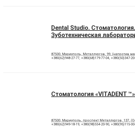
Dental Studio. Cтоматология
Зуботехническая лаборатор
87500, Мариуполь, Металлургов, 99, (напротив м
+380(62)948-27-77
,
+380(68)179-77-04
,
+380(50)347-20
Стоматология «VITADENT ™»
87500, Мариуполь, проспект Металлургов, 137, (
+380(62)949-18-19
,
+380(98)554-20-90
,
+380(95)115-00