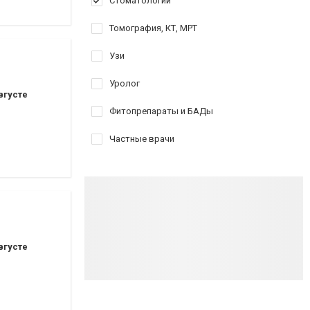
Стоматологии
Томография, КТ, МРТ
Узи
Уролог
вгусте
Фитопрепараты и БАДы
Частные врачи
вгусте