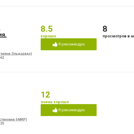
.
8.5
8
ия.
хорошо
просмотров в а
Я рекомендую
агазина Эльдорадо)
-62
12
очень хорошо
Я рекомендую
Остановка 5-МКР)
-25