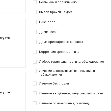
оматологии
Больницы и поликлиники
Вызов врачей на дом
ставрация
Гинеколог
аврация
Диспансеры
вгусте
Дома престарелых, хосписы
Коррекция зрения, оптика
ы
Лаборатория, диагностика, обследование
Лечение алкоголизма, наркомании и
табакокурения
Лечение бесплодия
вгусте
Лечение за рубежом, медицинский туризм
Лечение позвоночника, ортопед