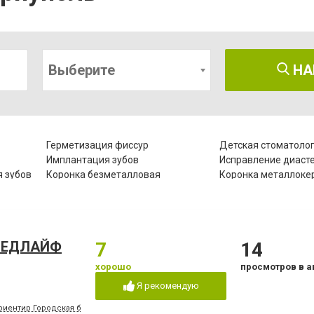
Выберите
НА
Герметизация фиссур
Детская стоматоло
Имплантация зубов
Исправление диаст
 зубов
Коронка безметалловая
Коронка металлоке
Лазеротерапия в стоматологии
Лечение альвеолит
Лечение гипоплазии эмали зубов
Лечение десен
Лечение зубов при беременности
Лечение кариеса
 МЕДЛАЙФ
7
14
Лечение пародонтита
Лечение пародонто
Лечение под наркозом
Лечение пульпита
хорошо
просмотров в а
Озонотерапия в стоматологии
Отбеливание зубов
Я рекомендую
Пластины для исправления
Пломбирование зуб
прикуса
риентир Городская больница №2, конечная остановка троллейбусов "8" и "15", м