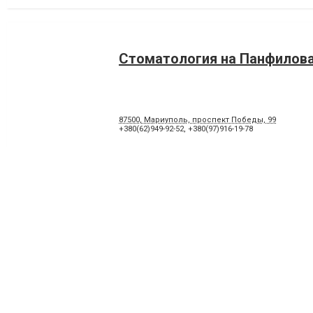
Стоматология на Панфилов
87500, Мариуполь, проспект Победы, 99
+380(62)949-92-52
,
+380(97)916-19-78
Реклама на сайте
Присоединяйтесь 
Франшиза "CitySites"
+380 (98) 122-86-51