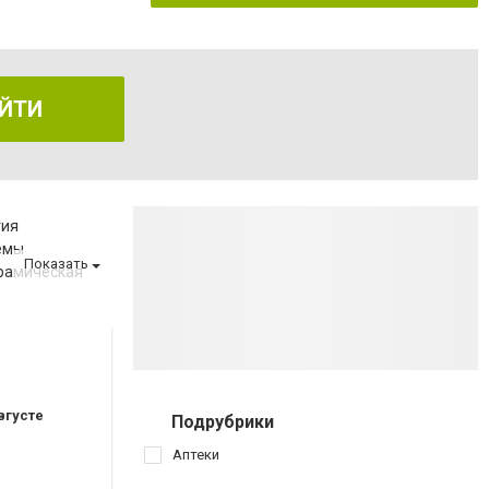
ЙТИ
гия
емы
Показать
рамическая
а
за
вгусте
Подрубрики
ов
Аптеки
аршрутных такси 154,154А,112,145,110)