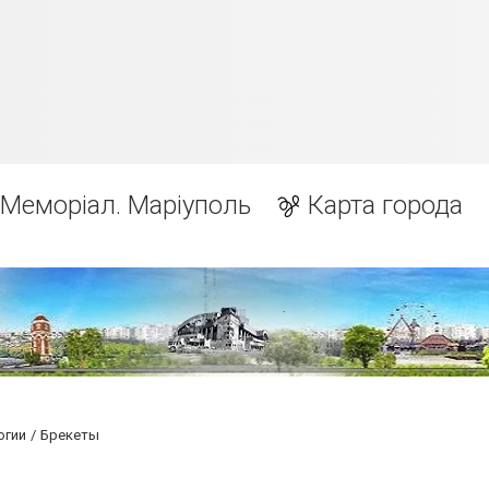
Меморіал. Маріуполь
Карта города
огии
Брекеты