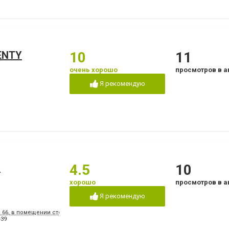
ENTY
10
11
очень хорошо
просмотров в а
Я рекомендую
а
4.5
10
хорошо
просмотров в а
Я рекомендую
, 66, в помещении стоматологической поликлиники № 3
-39