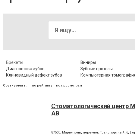
Брекеты
Виниры
Диагностика зубов
Зубные протезы
Клиновидный дефект зубов
Компьютерная томография
Коронка цельнокерамическая
Лазерное отбеливание
Сортировать:
по рейтингу
по просмотрам
Лечение гингивита
Лечение гиперестезии
Лечение заболевания височно-
Лечение зубов
нижнечелюстного сустава
Стоматологический центр
Лечение корневых каналов
Лечение лазером
Лечение периодонтита
Лечение периостита
АВ
Лечение стоматита
Люминиры
Панорамный снимок
Пластика десневого края
87500, Мариуполь, переулок Транспортный, 6, ( о