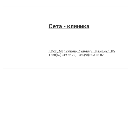
Сета - клиника
87500, Мариуполь, бульвар Шевченко, 85
+380(62)949-32-79
,
+380(98)903-35-02