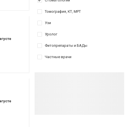
Стоматологии
Томография, КТ, МРТ
Узи
Уролог
вгусте
Фитопрепараты и БАДы
Частные врачи
вгусте