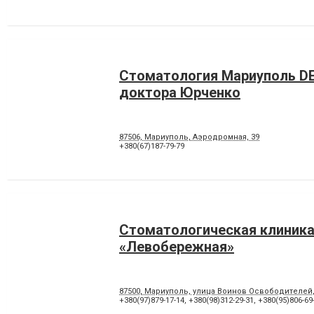
Стоматология Мариуполь D
доктора Юрченко
87506, Мариуполь, Аэродромная, 39
+380(67)187-79-79
Стоматологическая клиник
«Левобережная»
87500, Мариуполь, улица Воинов Освободителей
+380(97)879-17-14
,
+380(98)312-29-31
,
+380(95)806-69