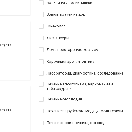
оматологии
Больницы и поликлиники
Вызов врачей на дом
ставрация
Гинеколог
аврация
Диспансеры
вгусте
Дома престарелых, хосписы
Коррекция зрения, оптика
ы
Лаборатория, диагностика, обследование
Лечение алкоголизма, наркомании и
табакокурения
Лечение бесплодия
вгусте
Лечение за рубежом, медицинский туризм
Лечение позвоночника, ортопед