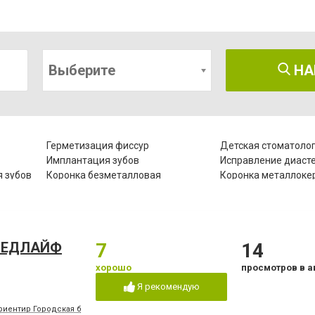
Выберите
НА
Герметизация фиссур
Детская стоматоло
Имплантация зубов
Исправление диаст
 зубов
Коронка безметалловая
Коронка металлоке
Лазеротерапия в стоматологии
Лечение альвеолит
Лечение гипоплазии эмали зубов
Лечение десен
Лечение зубов при беременности
Лечение кариеса
 МЕДЛАЙФ
7
14
Лечение пародонтита
Лечение пародонто
Лечение под наркозом
Лечение пульпита
хорошо
просмотров в а
Озонотерапия в стоматологии
Отбеливание зубов
Я рекомендую
Пластины для исправления
Пломбирование зуб
прикуса
риентир Городская больница №2, конечная остановка троллейбусов "8" и "15", м