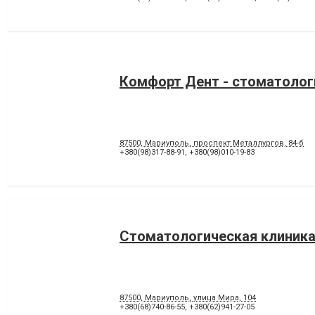
Комфорт Дент - стоматолог
87500, Мариуполь, проспект Металлургов, 84-б
+380(98)317-88-91
,
+380(98)010-19-83
Стоматологическая клиника
87500, Мариуполь, улица Мира, 104
+380(68)740-86-55
,
+380(62)941-27-05