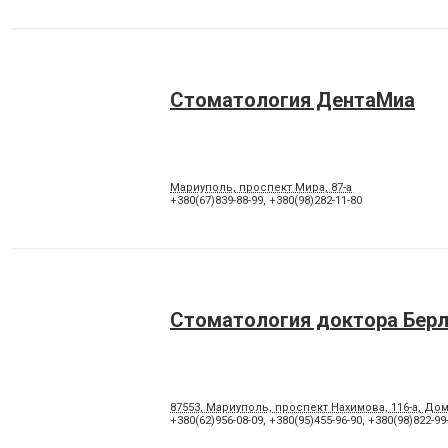
Стоматология ДентаМиа
Мариуполь, проспект Мира, 87-а
+380(67)839-88-99
,
+380(98)282-11-80
Стоматология доктора Бер
87553, Мариуполь, проспект Нахимова, 116-а, Дом
+380(62)956-08-09
,
+380(95)455-96-90
,
+380(98)822-99