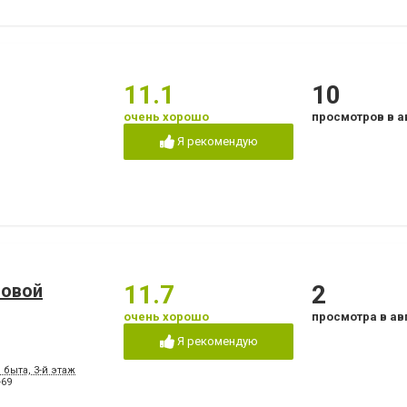
11.1
10
очень хорошо
просмотров в а
Я рекомендую
ловой
11.7
2
очень хорошо
просмотра в ав
Я рекомендую
 быта, 3-й этаж
-69