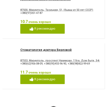
87500, Мариуполь, Троицкая, 51, (бывш.ул 50 лет СССР)
+380(97)051-47-87
10.7
очень хорошо
Я рекомендую
Стоматология доктора Берловой
87553, Мариуполь, проспект Нахимова, 116-а, Дом быта, 3-й этаж
+380(62)956-08-09
,
+380(95)455-96-90
,
+380(98)822-99-69
11.7
очень хорошо
Я рекомендую