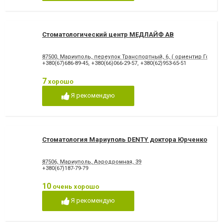
Снятие зубного камня
Стразы и скайсы
Удаление зуба
Удаление зуба мудрости
Удаление молочного зуба
Удаление нерва
Удаление постоянного зуба
Фторирование зубов и
Стоматологический центр МЕДЛАЙФ АВ
восстановление эмали
Хирургическое лечение
Художественная
87500, Мариуполь, переулок Транспортный, 6, ( ориентир Городс
зубов
реставрация зубов
+380(67)686-89-45
,
+380(66)066-29-57
,
+380(62)953-65-51
Чистка зубов
Шинирование зубов
Элайнеры
Эстетическая реставрация
7
хорошо
Я рекомендую
Стоматология Мариуполь DENTY доктора Юрченко
87506, Мариуполь, Аэродромная, 39
+380(67)187-79-79
10
очень хорошо
Я рекомендую