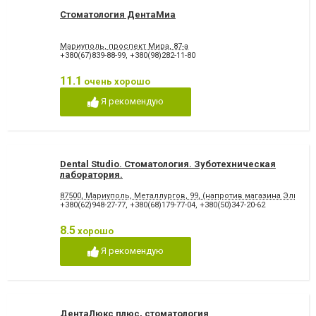
Стоматология ДентаМиа
Мариуполь, проспект Мира, 87-а
+380(67)839-88-99
,
+380(98)282-11-80
11.1
очень хорошо
Я рекомендую
Dental Studio. Cтоматология. Зуботехническая
лаборатория.
87500, Мариуполь, Металлургов, 99, (напротив магазина Эльдор
+380(62)948-27-77
,
+380(68)179-77-04
,
+380(50)347-20-62
8.5
хорошо
Я рекомендую
ДентаЛюкс плюс, стоматология