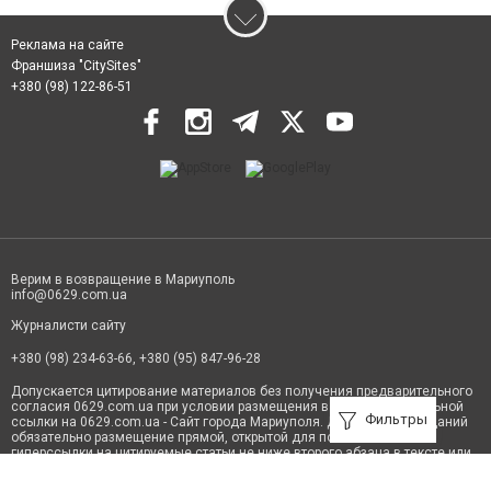
Реклама на сайте
Франшиза "CitySites"
+380 (98) 122-86-51
Верим в возвращение в Мариуполь
info@0629.com.ua
Журналисти сайту
+380 (98) 234-63-66, +380 (95) 847-96-28
Допускается цитирование материалов без получения предварительного
согласия 0629.com.ua при условии размещения в тексте обязательной
Фильтры
ссылки на 0629.com.ua - Сайт города Мариуполя. Для интернет-изданий
обязательно размещение прямой, открытой для поисковых систем
гиперссылки на цитируемые статьи не ниже второго абзаца в тексте или
в качестве источника. Нарушение исключительных прав преследуется по
закону.