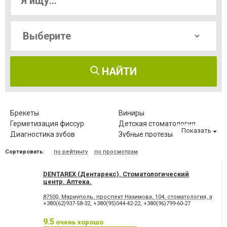
НАЙТИ
Брекеты
Виниры
Герметизация фиссур
Детская стоматология
Показать
Диагностика зубов
Зубные протезы
Имплантация зубов
Исправление диастемы
Сортировать:
по рейтингу
по просмотрам
Клиновидный дефект зубов
Компьютерная томография
зубов
DENTAREX (Дентарекс). Cтоматологический
Коронка безметалловая
Коронка
центр. Аптeкa.
металлокерамическая
Коронка
Лазерное отбеливание
87500, Мариуполь, проспект Нахимова, 104, стоматология, аптека
цельнокерамическая
+380(62)937-58-32
,
+380(95)044-42-22
,
+380(96)799-60-27
Лазеротерапия в
Лечение альвеолита
стоматологии
9.5
очень хорошо