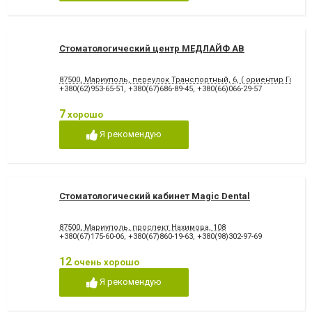
Снятие зубного камня
Стразы и скайсы
Удаление зуба
Удаление зуба мудрости
Удаление молочного зуба
Удаление нерва
Удаление постоянного зуба
Фторирование зубов и
Стоматологический центр МЕДЛАЙФ АВ
восстановление эмали
Хирургическое лечение
Художественная
87500, Мариуполь, переулок Транспортный, 6, ( ориентир Городс
зубов
реставрация зубов
+380(62)953-65-51
,
+380(67)686-89-45
,
+380(66)066-29-57
Чистка зубов
Шинирование зубов
Элайнеры
Эстетическая реставрация
7
хорошо
Я рекомендую
Стоматологический кабинет Magic Dental
87500, Мариуполь, проспект Нахимова, 108
+380(67)175-60-06
,
+380(67)860-19-63
,
+380(98)302-97-69
12
очень хорошо
Я рекомендую