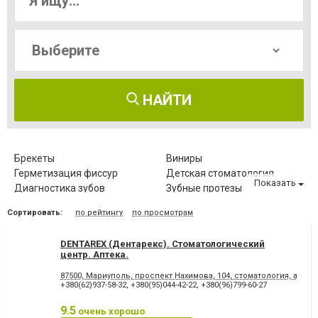
НАЙТИ
Брекеты
Виниры
Герметизация фиссур
Детская стоматология
Показать
Диагностика зубов
Зубные протезы
Имплантация зубов
Исправление диастемы
Сортировать:
по рейтингу
по просмотрам
Клиновидный дефект зубов
Компьютерная томография
зубов
DENTAREX (Дентарекс). Cтоматологический
Коронка безметалловая
Коронка
центр. Аптeкa.
металлокерамическая
Коронка
Лазерное отбеливание
87500, Мариуполь, проспект Нахимова, 104, стоматология, аптека
цельнокерамическая
+380(62)937-58-32
,
+380(95)044-42-22
,
+380(96)799-60-27
Лазеротерапия в
Лечение альвеолита
стоматологии
9.5
очень хорошо