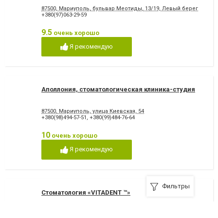
87500, Мариуполь, бульвар Меотиды, 13/19, Левый берег
+380(97)063-29-59
9.5
очень хорошо
Я рекомендую
Аполлония, стоматологическая клиника-студия
87500, Мариуполь, улица Киевская, 54
+380(98)494-57-51
,
+380(99)484-76-64
10
очень хорошо
Я рекомендую
Фильтры
Стоматология «VITADENT ™»
87500, Мариуполь, проспект Металлургов, 137, (Остановка 5-МКР