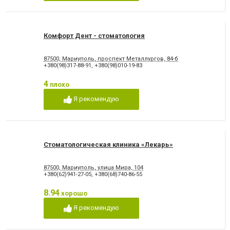
Снятие зубного камня
Стразы и скайсы
Удаление зуба
Удаление зуба мудрости
Удаление молочного зуба
Удаление нерва
Удаление постоянного зуба
Фторирование зубов и
Комфорт Дент - стоматология
восстановление эмали
Хирургическое лечение
Художественная
87500, Мариуполь, проспект Металлургов, 84-б
зубов
реставрация зубов
+380(98)317-88-91
,
+380(98)010-19-83
Чистка зубов
Шинирование зубов
Элайнеры
Эстетическая реставрация
4
плохо
Я рекомендую
Стоматологическая клиника «Лекарь»
87500, Мариуполь, улица Мира, 104
+380(62)941-27-05
,
+380(68)740-86-55
8.94
хорошо
Я рекомендую