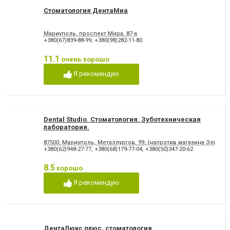
Стоматология ДентаМиа
Мариуполь, проспект Мира, 87-а
+380(67)839-88-99
,
+380(98)282-11-80
11.1
очень хорошо
Я рекомендую
Dental Studio. Cтоматология. Зуботехническая
лаборатория.
87500, Мариуполь, Металлургов, 99, (напротив магазина Эльдор
+380(62)948-27-77
,
+380(68)179-77-04
,
+380(50)347-20-62
8.5
хорошо
Я рекомендую
ДентаЛюкс плюс, стоматология