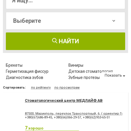
НАЙТИ
Брекеты
Виниры
Герметизация фиссур
Детская стоматология
Показать
Диагностика зубов
Зубные протезы
Имплантация зубов
Исправление диастемы
Сортировать:
по рейтингу
по просмотрам
Клиновидный дефект зубов
Компьютерная томография
зубов
Стоматологический центр МЕДЛАЙФ АВ
Коронка безметалловая
Коронка
металлокерамическая
Коронка
Лазерное отбеливание
87500, Мариуполь, переулок Транспортный, 6, ( ориентир Городс
цельнокерамическая
+380(67)686-89-45
,
+380(66)066-29-57
,
+380(62)953-65-51
Лазеротерапия в
Лечение альвеолита
стоматологии
7
хорошо