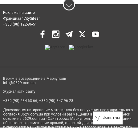
Реклама на сайте
Франшиза "CitySites"
+380 (98) 122-86-51
Верим в возвращение в Мариуполь
info@0629.com.ua
Журналисти сайту
+380 (98) 234-63-66, +380 (95) 847-96-28
Допускается цитирование материалов без получения предварительного
согласия 0629.com.ua при условии размещения в тексте обязательной
Фильтры
ссылки на 0629.com.ua - Сайт города Мариуполя. Для интернет-изданий
обязательно размещение прямой, открытой для поисковых систем
гиперссылки на цитируемые статьи не ниже второго абзаца в тексте или
в качестве источника. Нарушение исключительных прав преследуется по
закону.