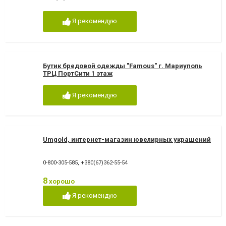
Я рекомендую
Бутик бредовой одежды "Famous" г. Мариуполь
ТРЦ ПортСити 1 этаж
Я рекомендую
Umgold, интернет-магазин ювелирных украшений
0-800-305-585
,
+380(67)362-55-54
8
хорошо
Я рекомендую