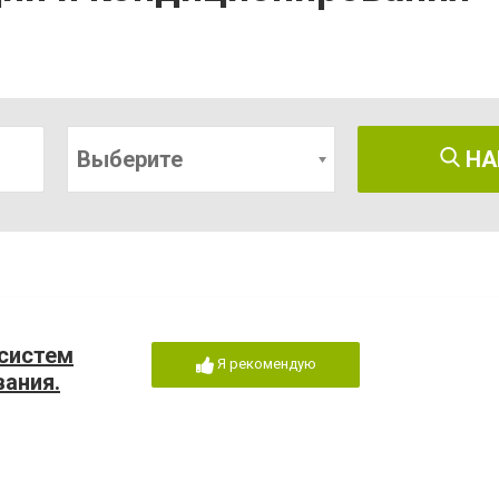
Выберите
НА
систем
Я рекомендую
вания.