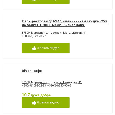
Парк-ресторан "ДАЧА", именинникам скидка -25%
на банкет. НОВОЕ меню. Бизнес ланч.
87500, Мариуполь, проспект Металлургов, 11
+380(68)227-78-77
Я рекомендую
DiVan, кафе
87500, Мариуполь, проспект Нахимова, 41
+380(96)092-22-93
,
+380(66)330-90-62
10.7
дуже добре
Я рекомендую