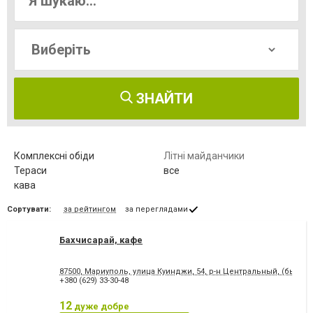
ЗНАЙТИ
Комплексні обіди
Літні майданчики
Тераси
все
кава
Сортувати:
за рейтингом
за переглядами
Бахчисарай, кафе
87500, Мариуполь, улица Куинджи, 54, р-н Центральный, (бывшая
+380 (629) 33-30-48
12
дуже добре