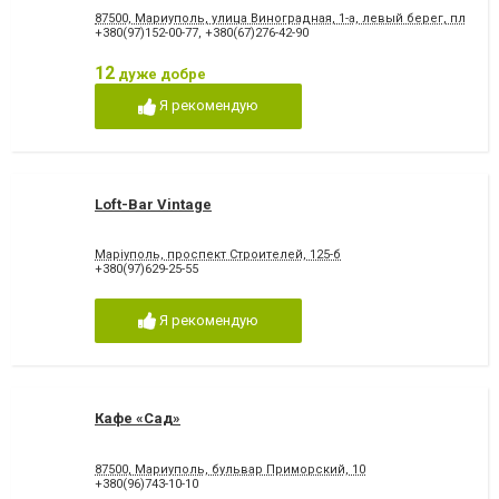
87500, Мариуполь, улица Виноградная, 1-а, левый берег, пляж
+380(97)152-00-77
,
+380(67)276-42-90
12
дуже добре
Я рекомендую
Loft-Bar Vintage
Маріуполь, проспект Строителей, 125-б
+380(97)629-25-55
Я рекомендую
Кафе «Сад»
87500, Мариуполь, бульвар Приморский, 10
+380(96)743-10-10