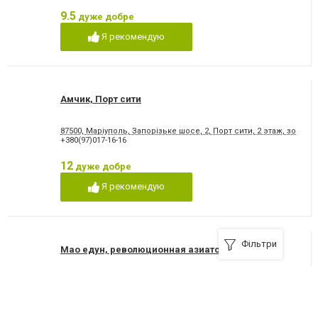
9.5
дуже добре
Я рекомендую
Амчик, Порт сити
87500, Маріуполь, Запорізьке шосе, 2, Порт сити, 2 этаж, зона о
+380(97)017-16-16
12
дуже добре
Я рекомендую
Фільтри
Мао едун, революционная азиатская кухня
87500, Маріуполь, Запорізьке шосе, 2, Порт Сити, 2 этаж, зона о
+380(95)045-09-05
,
+380(68)780-85-25
12
дуже добре