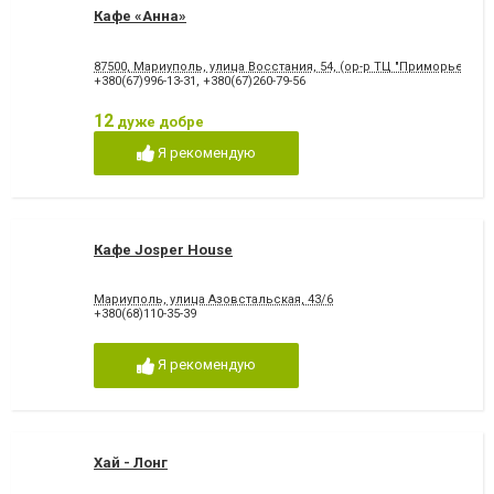
Кафе «Анна»
87500, Мариуполь, улица Восстания, 54, (ор-р ТЦ "Приморье")
+380(67)996-13-31
,
+380(67)260-79-56
12
дуже добре
Я рекомендую
Кафе Josper House
Мариуполь, улица Азовстальская, 43/6
+380(68)110-35-39
Я рекомендую
Хай - Лонг