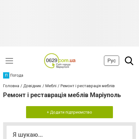
Рус
П
Погода
Головна
Довідник
Меблі
Ремонт і реставрація меблів
Ремонт і реставрація меблів Маріуполь
+ Додати підприємство