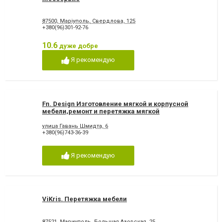
87500, Маріуполь, Свердлова, 125
+380(96)301-92-76
10.6
дуже добре
Я рекомендую
Fn. Design Изготовление мягкой и корпусной
мебели,ремонт и перетяжка мягкой
мебели,смена дизайна,проектирование
улица Гавань Шмидта, 6
+380(96)743-36-39
Я рекомендую
ViKris. Перетяжка мебели
87521, Мариуполь, Большая Азовская, 25