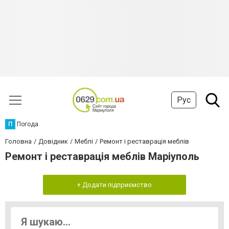
Рус
П
Погода
Головна
Довідник
Меблі
Ремонт і реставрація меблів
Ремонт і реставрація меблів Маріуполь
+ Додати підприємство