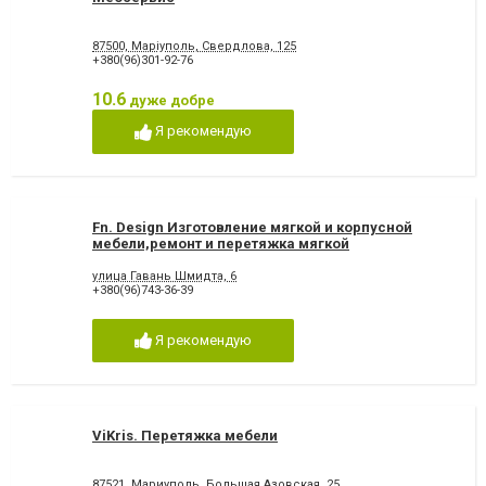
87500, Маріуполь, Свердлова, 125
+380(96)301-92-76
10.6
дуже добре
Я рекомендую
Fn. Design Изготовление мягкой и корпусной
мебели,ремонт и перетяжка мягкой
мебели,смена дизайна,проектирование
улица Гавань Шмидта, 6
+380(96)743-36-39
Я рекомендую
ViKris. Перетяжка мебели
87521, Мариуполь, Большая Азовская, 25