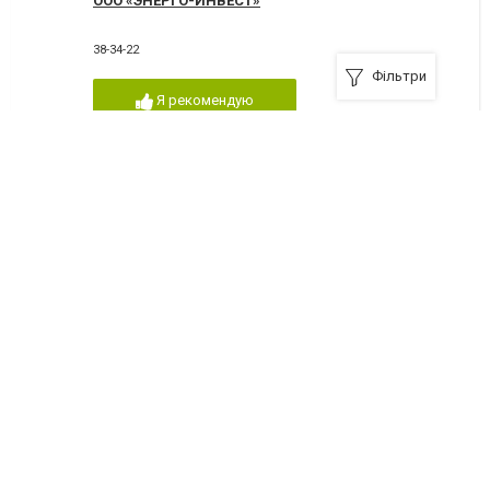
ООО «ЭНЕРГО-ИНВЕСТ»
38-34-22
Фільтри
Я рекомендую
ООО ТД Авиас
49-20-34
,
47-34-15
Я рекомендую
ООО НЕДРАКАМ
Я рекомендую