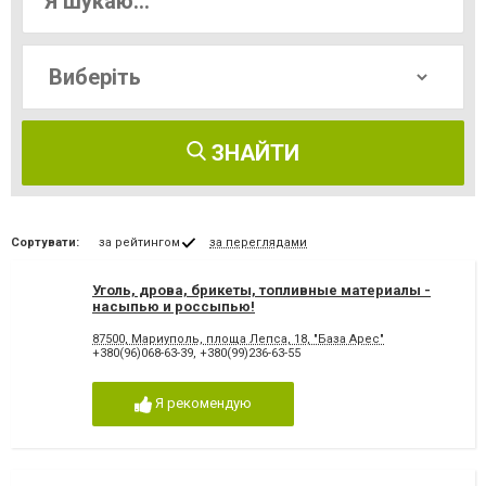
ЗНАЙТИ
Сортувати:
за рейтингом
за переглядами
Уголь, дрова, брикеты, топливные материалы -
насыпью и россыпью!
87500, Мариуполь, площа Лепса, 18, "База Арес"
+380(96)068-63-39
,
+380(99)236-63-55
Я рекомендую