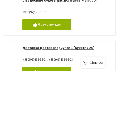
Съедобные букеты Eat_floristicss Mariupol
+380(97)175-96-05
Я рекомендую
Доставка цветов Мариуполь "Букетик 24"
+380(96)436-95-21
,
+380(66)436-95-21
Фільтри
Я рекомендую
Цветы дю Солей
87500, Мариуполь, проспект Мира, 76/9
+380(67)707-59-87