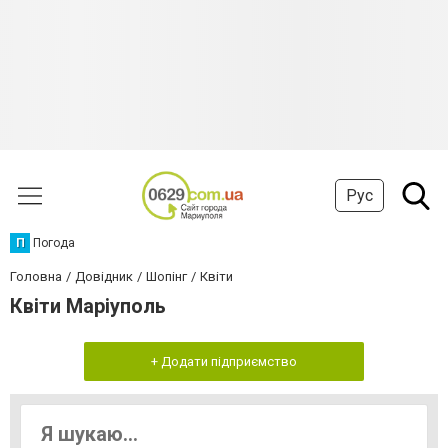
Рус
П
Погода
Головна
Довідник
Шопінг
Квіти
Квіти Маріуполь
+ Додати підприємство