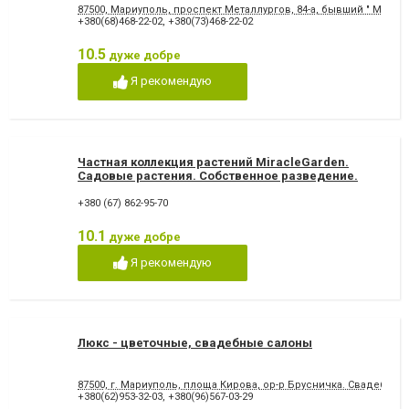
87500, Мариуполь, проспект Металлургов, 84-а, бывший " Мир о
+380(68)468-22-02
,
+380(73)468-22-02
10.5
дуже добре
Я рекомендую
Частная коллекция растений MiracleGarden.
Садовые растения. Собственное разведение.
+380 (67) 862-95-70
10.1
дуже добре
Я рекомендую
Люкс - цветочные, свадебные салоны
87500, г. Мариуполь, площа Кирова, ор-р Брусничка. Свадебны
+380(62)953-32-03
,
+380(96)567-03-29