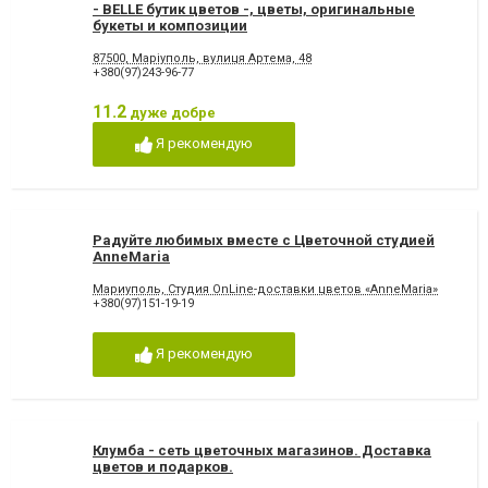
- BELLE бутик цветов -, цветы, оригинальные
букеты и композиции
87500, Маріуполь, вулиця Артема, 48
+380(97)243-96-77
11.2
дуже добре
Я рекомендую
Радуйте любимых вместе с Цветочной студией
AnneMaria
Мариуполь, Студия OnLine-доставки цветов «AnneMaria»
+380(97)151-19-19
Я рекомендую
Клумба - сеть цветочных магазинов. Доставка
цветов и подарков.