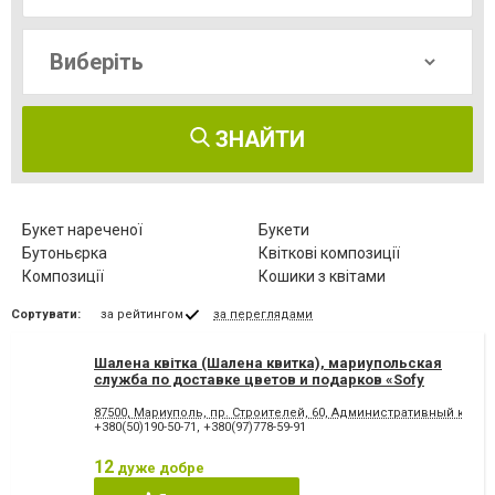
ЗНАЙТИ
Букет нареченої
Букети
Бутоньєрка
Квіткові композиції
Композиції
Кошики з квітами
Кімнатні рослини
Свіжозрізані квіти
Сортувати:
за рейтингом
за переглядами
Штучні квіти
Шалена квітка (Шалена квитка), мариупольская
служба по доставке цветов и подарков «Sofy
delivery»
87500, Мариуполь, пр. Строителей, 60, Административный корпу
+380(50)190-50-71
,
+380(97)778-59-91
12
дуже добре