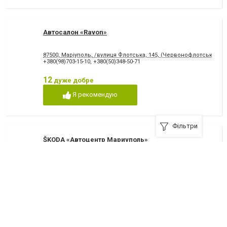
Автосалон «Ravon»
87500, Маріуполь, /вулиця Флотська, 145, (Червонофлотська)
+380(98)703-15-10
,
+380(50)348-50-71
12
дуже добре
Я рекомендую
Фільтри
ŠKODA «Автоцентр Мариуполь»
87500, Мариуполь, улица Азовстальская, 8-а
+380(95)284-40-00
12
дуже добре
Я рекомендую