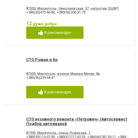
87500, Мариуполь, Николаевская, 57, напротив ОШ№1
+380(50)470-96-80
,
+380(96)200-31-79
12
дуже добре
Я рекомендую
СТО Роман и Ко
87500, Маріуполь, вулиця Макара Мазая, 8а
+380(96)239-68-47
Я рекомендую
СТО кузовного ремонта «Петрович» (Автосервис)
Подбор автоэмалей
87500, Мариуполь, улица Ломизова, 1
+380(99)115-07-95
,
+380(67)717-42-25
,
+380(66)787-33-11
,
+380(96)316-87-00