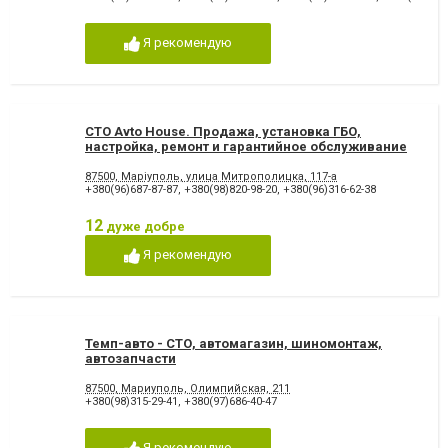
Я рекомендую
СТО Avto House. Продажа, установка ГБО,
настройка, ремонт и гарантийное обслуживание
87500, Маріуполь, улица Митрополицка, 117-а
+380(96)687-87-87
,
+380(98)820-98-20
,
+380(96)316-62-38
12
дуже добре
Я рекомендую
Темп-авто - СТО, автомагазин, шиномонтаж,
автозапчасти
87500, Мариуполь, Олимпийская, 211
+380(98)315-29-41
,
+380(97)686-40-47
Я рекомендую