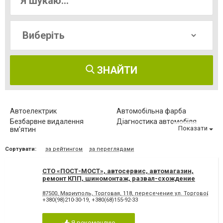
ЗНАЙТИ
Автоелектрик
Автомобільна фарба
Безбарвне видалення
Діагностика автомобіля
Показати
вм'ятин
Заміна автоскла
Заміна масла
Сортувати:
за рейтингом
за переглядами
Заправка автокондиціонерів
Комп'ютерна діагностика
Обслуговування автомобіля
Ремонт АКПП
СТО «ПОСТ-МОСТ», автосервис, автомагазин,
Ремонт МКПП
Ремонт автомобілів
ремонт КПП, шиномонтаж, развал-схождение
Ремонт бамперів
Ремонт вантажних авто
Ремонт двигуна
Ремонт кузова
87500, Мариуполь, Торговая, 118, пересечение ул. Торговой и 
+380(98)210-30-19
,
+380(68)155-92-33
Ремонт легкових авто
Ремонт стартерів та
генераторів
Ремонт турбін
Ремонт ходової
Я рекомендую