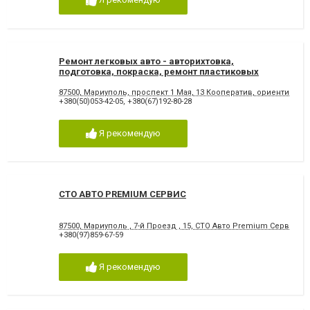
Фарбування кузова
Ремонт легковых авто - авторихтовка,
подготовка, покраска, ремонт пластиковых
бамперов, сварка
87500, Мариуполь, проспект 1 Мая, 13 Кооператив, ориентир АЗ
+380(50)053-42-05
,
+380(67)192-80-28
Я рекомендую
СТО АВТО PREMIUM СЕРВИС
87500, Мариуполь , 7-й Проезд , 15, СТО Авто Premium Сервис
+380(97)859-67-59
Я рекомендую