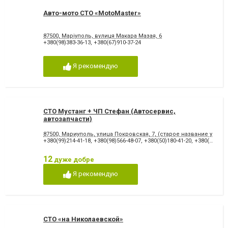
Авто-мото СТО «MotoMaster»
87500, Маріуполь, вулиця Макара Мазая, 6
+380(98)383-36-13
,
+380(67)910-37-24
Я рекомендую
СТО Мустанг + ЧП Стефан (Автосервис,
автозапчасти)
87500, Мариуполь, улица Покровская, 7, (старое название улиц
+380(99)214-41-18
,
+380(98)566-48-07
,
+380(50)180-41-20
,
+380(97)483-28-33
12
дуже добре
Я рекомендую
СТО «на Николаевской»