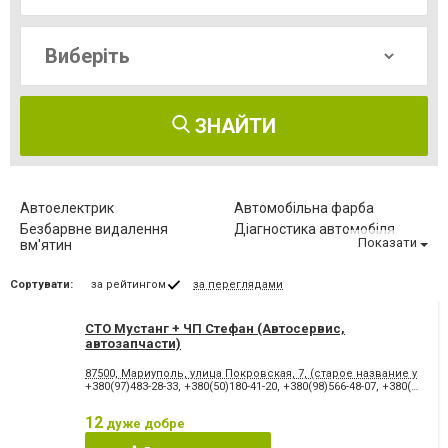
ЗНАЙТИ
Автоелектрик
Автомобільна фарба
Безбарвне видалення
Діагностика автомобіля
Показати
вм'ятин
Заміна автоскла
Заміна масла
Сортувати:
за рейтингом
за переглядами
Заправка автокондиціонерів
Комп'ютерна діагностика
Обслуговування автомобіля
Ремонт АКПП
СТО Мустанг + ЧП Стефан (Автосервис,
Ремонт МКПП
Ремонт автомобілів
автозапчасти)
Ремонт бамперів
Ремонт вантажних авто
Ремонт двигуна
Ремонт кузова
87500, Мариуполь, улица Покровская, 7, (старое название улиц
+380(97)483-28-33
,
+380(50)180-41-20
,
+380(98)566-48-07
,
+380(99)214-41-18
Ремонт легкових авто
Ремонт стартерів та
генераторів
12
дуже добре
Ремонт турбін
Ремонт ходової