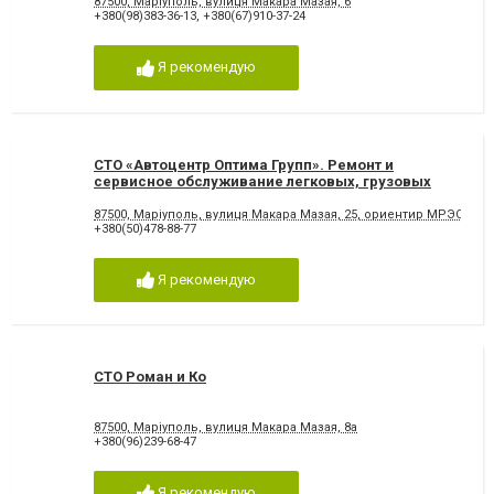
87500, Маріуполь, вулиця Макара Мазая, 6
+380(98)383-36-13
,
+380(67)910-37-24
Я рекомендую
СТО «Автоцентр Оптима Групп». Ремонт и
сервисное обслуживание легковых, грузовых
автомобилей и автобусов различных марок (ГАЗ,
ВАЗ, Geely, RAVON, ISUZU, Hyundai, TATA, ПАЗ,
87500, Маріуполь, вулиця Макара Мазая, 25, ориентир МРЭО, Авт
+380(50)478-88-77
Богдан, Эталон).
Я рекомендую
СТО Роман и Ко
87500, Маріуполь, вулиця Макара Мазая, 8а
+380(96)239-68-47
Я рекомендую