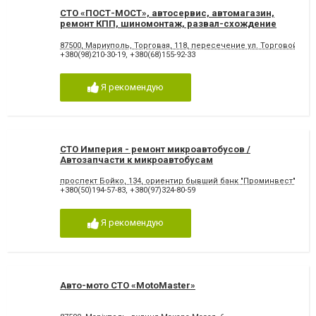
СТО «ПОСТ-МОСТ», автосервис, автомагазин,
ремонт КПП, шиномонтаж, развал-схождение
87500, Мариуполь, Торговая, 118, пересечение ул. Торговой и 
+380(98)210-30-19
,
+380(68)155-92-33
Я рекомендую
СТО Империя - ремонт микроавтобусов /
Автозапчасти к микроавтобусам
проспект Бойко, 134, ориентир бывший банк "Проминвест"
+380(50)194-57-83
,
+380(97)324-80-59
Я рекомендую
Авто-мото СТО «MotoMaster»