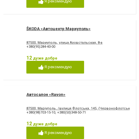
Фарбування кузова
Я рекомендую
ŠKODA «Автоцентр Мариуполь»
87500, Мариуполь, улица Азовстальская, 8-а
+380(95)284-40-00
12
дуже добре
Я рекомендую
Автосалон «Ravon»
87500, Маріуполь, /вулиця Флотська, 145, (Червонофлотська)
+380(98)703-15-10
,
+380(50)348-50-71
12
дуже добре
Я рекомендую