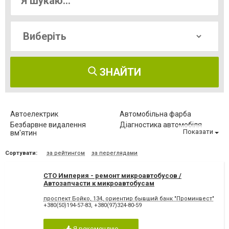
ЗНАЙТИ
Автоелектрик
Автомобільна фарба
Безбарвне видалення
Діагностика автомобіля
Показати
вм'ятин
Заміна автоскла
Заміна масла
Сортувати:
за рейтингом
за переглядами
Заправка автокондиціонерів
Комп'ютерна діагностика
Обслуговування автомобіля
Ремонт АКПП
СТО Империя - ремонт микроавтобусов /
Ремонт МКПП
Ремонт автомобілів
Автозапчасти к микроавтобусам
Ремонт бамперів
Ремонт вантажних авто
Ремонт двигуна
Ремонт кузова
проспект Бойко, 134, ориентир бывший банк "Проминвест"
+380(50)194-57-83
,
+380(97)324-80-59
Ремонт легкових авто
Ремонт стартерів та
генераторів
Ремонт турбін
Ремонт ходової
Я рекомендую