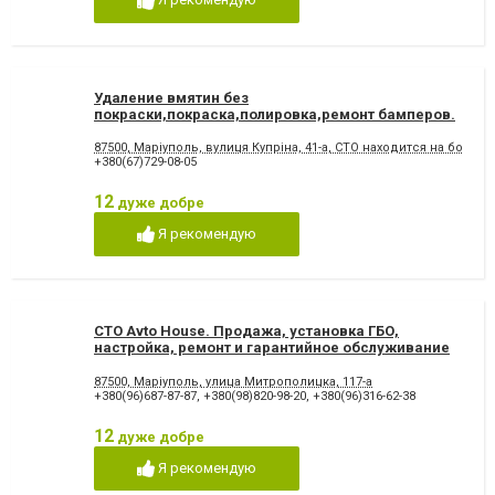
Фарбування кузова
Удаление вмятин без
покраски,покраска,полировка,ремонт бамперов.
СТО на КУПРИНА.
87500, Маріуполь, вулиця Купріна, 41-а, СТО находится на боль
+380(67)729-08-05
12
дуже добре
Я рекомендую
СТО Avto House. Продажа, установка ГБО,
настройка, ремонт и гарантийное обслуживание
87500, Маріуполь, улица Митрополицка, 117-а
+380(96)687-87-87
,
+380(98)820-98-20
,
+380(96)316-62-38
12
дуже добре
Я рекомендую