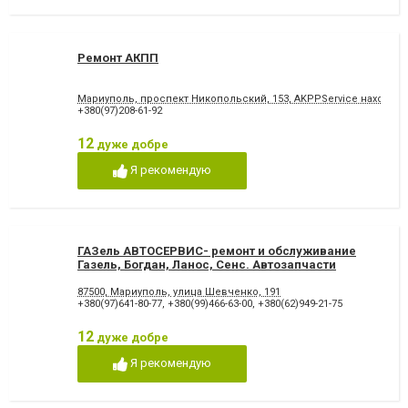
Ремонт АКПП
Мариуполь, проспект Никопольский, 153, AKPPService находитс
+380(97)208-61-92
12
дуже добре
Я рекомендую
ГАЗель АВТОСЕРВИС- ремонт и обслуживание
Газель, Богдан, Ланос, Сенс. Автозапчасти
87500, Мариуполь, улица Шевченко, 191
+380(97)641-80-77
,
+380(99)466-63-00
,
+380(62)949-21-75
12
дуже добре
Я рекомендую