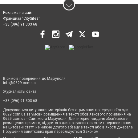
Реклама на сайті
Франшиза "CitySites"
+38 (096) 91 303 68
Віримо в повернення до Маріуполя
info@0629.com.ua
Журналисты сайта
+38 (096) 91 303 68
Допускається цитування матеріалів без отримання попередньої згоди
0629.com.ua за умови розміщення в тексті обов'язкового посилання на
0629.com.ua - Сайт міста Маріуполя. Для інтернет-видань обов'язкове
розміщення прямого, відкритого для пошукових систем гіперпосилання
на цитовані статті не нижче другого абзацу в тексті або в якості джерела.
Порушення виняткових прав переслідується Законом.