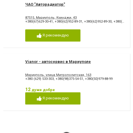
ЧАО "Авторадиатор"
87515, Мариуполь, Куинджи, 43
+380(67)629-30-41
,
+380(62)952-89-31
,
+380(62)952-89-30
,
+380(62)934-41-98
Я рекомендую
Vianor - автосервис в Мариуполе
Мариуполь, улица Митрополитская, 163
+380 (629) 533-303
,
+380(98)375-54-51
,
+380(50)979-88-99
12
дуже добре
Я рекомендую