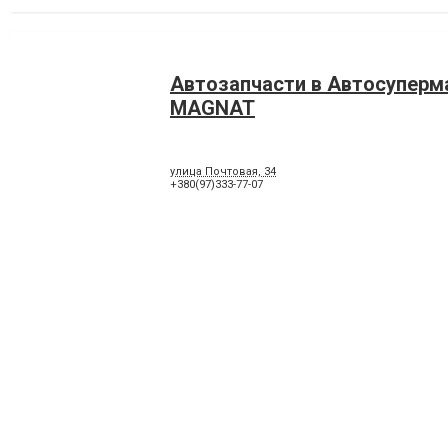
Автозапчасти в Автосуперм
MAGNAT
улица Почтовая, 34
+380(97)333-77-07
СТО Мустанг + ЧП Стефан (А
автозапчасти)
87500, Мариуполь, улица Покровская, 7, (старое
+380(99)214-41-18
,
+380(98)566-48-07
,
+380(50)180-41