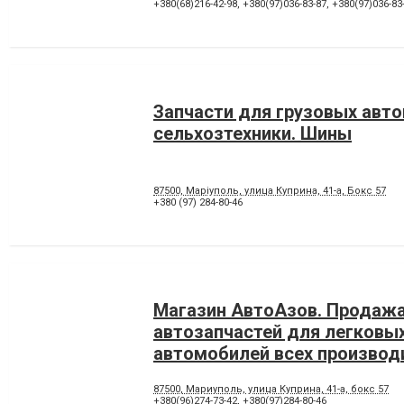
+380(68)216-42-98
,
+380(97)036-83-87
,
+380(97)036-83
Запчасти для грузовых авт
сельхозтехники. Шины
87500, Маріуполь, улица Куприна, 41-а, Бокс 57
+380 (97) 284-80-46
Магазин АвтоАзов. Продаж
автозапчастей для легковы
автомобилей всех производ
87500, Мариуполь, улица Куприна, 41-а, бокс 57
+380(96)274-73-42
,
+380(97)284-80-46