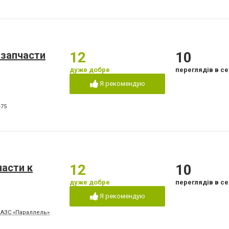
озапчасти
12
10
дуже добре
переглядів в се
Я рекомендую
-75
части к
12
10
дуже добре
переглядів в се
Я рекомендую
в АЗС «Параллель»