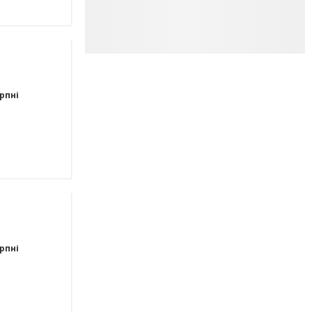
рпні
рпні