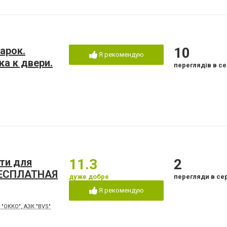
марок.
10
Я рекомендую
а к двери.
переглядів в се
ти для
11.3
2
 БЕСПЛАТНАЯ
дуже добре
перегляди в се
Я рекомендую
 "ОККО", АЗК "BVS"