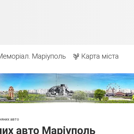
Меморіал. Маріуполь
Карта міста
няних авто
них авто Маріуполь