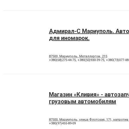
Адмирал-С Мариуполь. Авт
для иномарок.
87500, Мариуполь, Металлургов, 215
+380(68)275-44-75
,
+380(50)930-39-75
,
+380(73)077-48
Магазин «Кливия» - автозап
грузовым автомобилям
87500, Мариуполь, улица Флотская, 171, напроти
+380(97)455-89-09