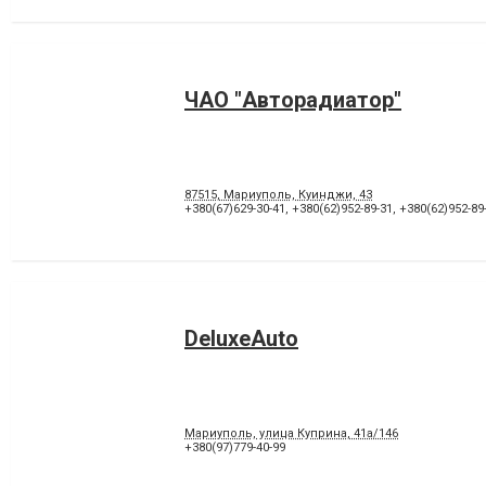
ЧАО "Авторадиатор"
87515, Мариуполь, Куинджи, 43
+380(67)629-30-41
,
+380(62)952-89-31
,
+380(62)952-89
DeluxeAuto
Мариуполь, улица Куприна, 41а/146
+380(97)779-40-99