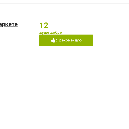
аркете
12
дуже добре
Я рекомендую
втосервис,
12
9
дуже добре
переглядів в се
Я рекомендую
 название улицы 26 Бакинских Комиссаров)
-20
,
+380(97)483-28-33