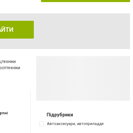
АЙТИ
цтехніки
осптехніки
рпні
Підрубрики
Автоаксесуари, автоприладдя