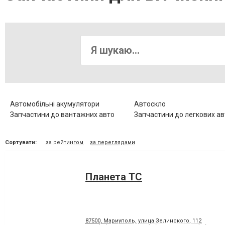
Автомобільні акумулятори
Автоскло
Запчастини до вантажних авто
Запчастини до легкових ав
Запчастини до іномарок
Поломка автомобіля
Сортувати:
за рейтингом
за переглядами
Планета ТС
87500, Мариуполь, улица Зелинского, 112