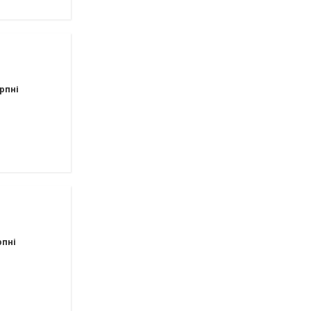
рпні
рпні