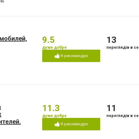
-86
омобилей,
9.5
13
дуже добре
переглядів в се
Я рекомендую
а
11.3
11
х
дуже добре
переглядів в се
ителей.
Я рекомендую