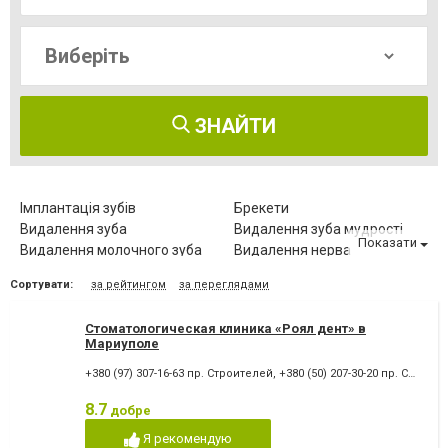
ЗНАЙТИ
Імплантація зубів
Брекети
Видалення зуба
Видалення зуба мудрості
Показати
Видалення молочного зуба
Видалення нерва
Видалення постійного зуба
Виправлення діастеми
Сортувати:
за рейтингом
за переглядами
Відбілювання зубів
Вініри
Герметизація фісур
Дитяча стоматологія
Стоматологическая клиника «Роял дент» в
Діагностика зубів
Елайнери
Мариуполе
Естетична реставрація
Зняття зубного каменю
+380 (97) 307-16-63 пр. Строителей
,
+380 (50) 207-30-20 пр. Строителей
Зубні протези
Клиновидний дефект зубів
Комп'ютерна томографія
Коронка безметалова
8.7
добре
зубів
Коронка металокерамічна
Коронка цільнокерамічна
Я рекомендую