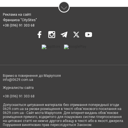
Реклама на сайті
Франшиза "CitySites"
+38 (096) 91 303 68
Віримо в повернення до Маріуполя
info@0629.com.ua
Журналисты сайта
+38 (096) 91 303 68
Допускається цитування матеріалів без отримання попередньої згоди
0629.com.ua за умови розміщення в тексті обов'язкового посилання на
0629.com.ua - Сайт міста Маріуполя. Для інтернет-видань обов'язкове
розміщення прямого, відкритого для пошукових систем гіперпосилання
на цитовані статті не нижче другого абзацу в тексті або в якості джерела.
Порушення виняткових прав переслідується Законом.