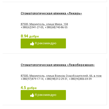
Художня реставрація зубів
Хірургічне лікування зубів
Чистка зубів
Шинування зубів
Стоматологическая клиника «Лекарь»
87500, Мариуполь, улица Мира, 104
+380(62)941-27-05
,
+380(68)740-86-55
8.94
добре
Я рекомендую
Стоматологическая клиника «Левобережная»
87500, Мариуполь, улица Воинов Освободителей, 66, в помеще
+380(97)879-17-14
,
+380(98)312-29-31
,
+380(95)806-69-39
4.5
добре
Я рекомендую