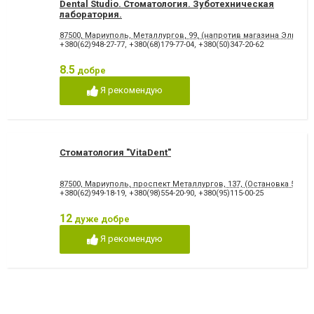
Dental Studio. Cтоматология. Зуботехническая
лаборатория.
87500, Мариуполь, Металлургов, 99, (напротив магазина Эльдор
+380(62)948-27-77
,
+380(68)179-77-04
,
+380(50)347-20-62
8.5
добре
Я рекомендую
Стоматология "VitaDent"
87500, Мариуполь, проспект Металлургов, 137, (Остановка 5-МКР
+380(62)949-18-19
,
+380(98)554-20-90
,
+380(95)115-00-25
12
дуже добре
Я рекомендую