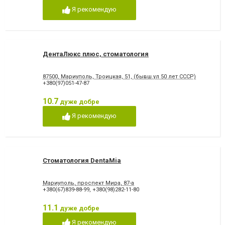
Коронка металокерамічна
Коронка цільнокерамічна
Я рекомендую
Лазерне відбілювання
Лазеротерапія в
стоматології
Люмініри
Лікування альвеоліту
Лікування гінгівіту
Лікування гіперестезії
Лікування гіпоплазії емалі
Лікування захворювання
ДентаЛюкс плюс, стоматология
зубів
скронево-нижньощелепного
суглобу
87500, Мариуполь, Троицкая, 51, (бывш.ул 50 лет СССР)
Лікування зубів
Лікування зубів при
+380(97)051-47-87
вагітності
Лікування карієсу
Лікування кореневих каналів
10.7
дуже добре
Лікування лазером
Лікування пародонтиту
Я рекомендую
Лікування пародонтозу
Лікування періодонтиту
Лікування періоститу
Лікування пульпіту
Лікування під наркозом
Лікування стоматиту
Лікування ясен
Озонотерапія в стоматології
Панорамний знімок
Пластика ясенного краю
Стоматология DentaMia
Пластини для виправлення
Пломбування зубів
прикусу
Мариуполь, проспект Мира, 87-а
Пломбування каналів
Протезування на імплантат
+380(67)839-88-99
,
+380(98)282-11-80
Пьезохірургія в стоматології
Підготовка до протезування
11.1
дуже добре
Рентген зубів
Рецесія ясен
Стрази і скайси
Фторування зубів і
Я рекомендую