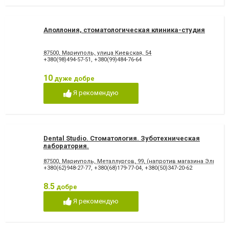
Аполлония, стоматологическая клиника-студия
87500, Мариуполь, улица Киевская, 54
+380(98)494-57-51
,
+380(99)484-76-64
10
дуже добре
Я рекомендую
Dental Studio. Cтоматология. Зуботехническая
лаборатория.
87500, Мариуполь, Металлургов, 99, (напротив магазина Эльдор
+380(62)948-27-77
,
+380(68)179-77-04
,
+380(50)347-20-62
8.5
добре
Я рекомендую