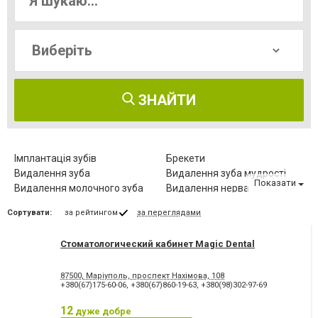
ЗНАЙТИ
Імплантація зубів
Брекети
Видалення зуба
Видалення зуба мудрості
Показати
Видалення молочного зуба
Видалення нерва
Видалення постійного зуба
Виправлення діастеми
Сортувати:
за рейтингом
за переглядами
Відбілювання зубів
Вініри
Герметизація фісур
Дитяча стоматологія
Стоматологический кабинет Magic Dental
Діагностика зубів
Елайнери
Естетична реставрація
Зняття зубного каменю
87500, Маріуполь, проспект Нахімова, 108
Зубні протези
Клиновидний дефект зубів
+380(67)175-60-06
,
+380(67)860-19-63
,
+380(98)302-97-69
Комп'ютерна томографія
Коронка безметалова
зубів
12
дуже добре