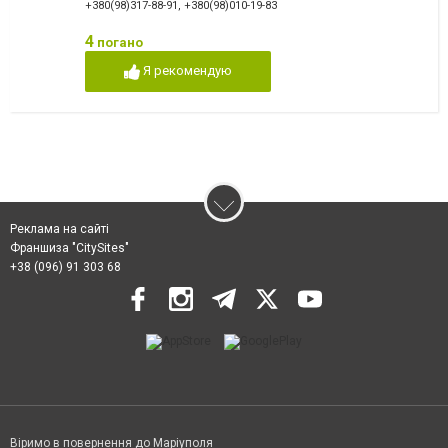
+380(98)317-88-91
,
+380(98)010-19-83
4
погано
Я рекомендую
Реклама на сайті
Франшиза "CitySites"
+38 (096) 91 303 68
Віримо в повернення до Маріуполя