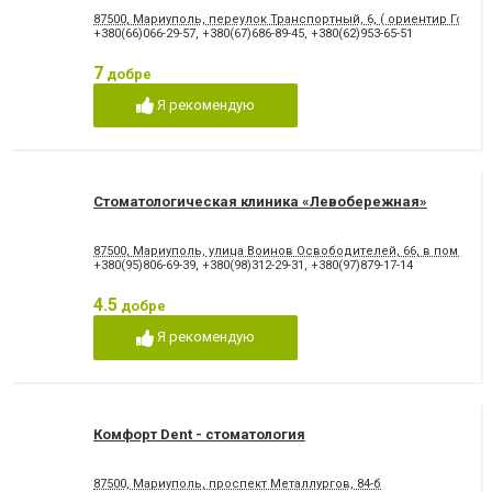
87500, Мариуполь, переулок Транспортный, 6, ( ориентир Городс
+380(66)066-29-57
,
+380(67)686-89-45
,
+380(62)953-65-51
7
добре
Я рекомендую
Стоматологическая клиника «Левобережная»
87500, Мариуполь, улица Воинов Освободителей, 66, в помеще
+380(95)806-69-39
,
+380(98)312-29-31
,
+380(97)879-17-14
4.5
добре
Я рекомендую
Комфорт Dent - стоматология
87500, Мариуполь, проспект Металлургов, 84-б