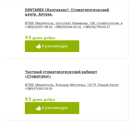
DENTAREX (Дентарекс). Cтоматологический
центр. Аптeкa.
87500, Мариуполь, проспект Нахимова, 104, стоматология, аптека
+380(62)937-58-32
,
+380(95)044-42-22
,
+380(96)799-60-27
9.5
дуже добре
Я рекомендую
Частный стоматологический кабинет
«Стоматолог»
87500, Мариуполь, бульвар Меотиды, 13/19, Левый берег
+380(97)063-29-59
9.5
дуже добре
Я рекомендую