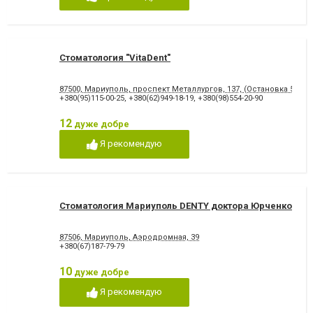
відновлення емалі
Художня реставрація зубів
Хірургічне лікування зубів
Чистка зубів
Шинування зубів
Стоматология "VitaDent"
87500, Мариуполь, проспект Металлургов, 137, (Остановка 5-МКР
+380(95)115-00-25
,
+380(62)949-18-19
,
+380(98)554-20-90
12
дуже добре
Я рекомендую
Стоматология Мариуполь DENTY доктора Юрченко
87506, Мариуполь, Аэродромная, 39
+380(67)187-79-79
10
дуже добре
Я рекомендую