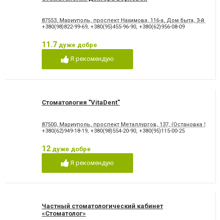
87553, Мариуполь, проспект Нахимова, 116-а, Дом быта, 3-й этаж
+380(98)822-99-69
,
+380(95)455-96-90
,
+380(62)956-08-09
11.7
дуже добре
Я рекомендую
Стоматология "VitaDent"
87500, Мариуполь, проспект Металлургов, 137, (Остановка 5-МКР
+380(62)949-18-19
,
+380(98)554-20-90
,
+380(95)115-00-25
12
дуже добре
Я рекомендую
Частный стоматологический кабинет
«Стоматолог»