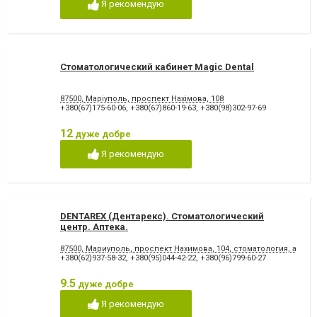
Коронка металокерамічна
Коронка цільнокерамічна
Я рекомендую
Лазерне відбілювання
Лазеротерапія в
стоматології
Люмініри
Лікування альвеоліту
Лікування гінгівіту
Лікування гіперестезії
Стоматологический кабинет Magic Dental
Лікування гіпоплазії емалі
Лікування захворювання
зубів
скронево-нижньощелепного
суглобу
87500, Маріуполь, проспект Нахімова, 108
+380(67)175-60-06
,
+380(67)860-19-63
,
+380(98)302-97-69
Лікування зубів
Лікування зубів при
вагітності
12
дуже добре
Лікування карієсу
Лікування кореневих каналів
Лікування лазером
Лікування пародонтиту
Я рекомендую
Лікування пародонтозу
Лікування періодонтиту
Лікування періоститу
Лікування пульпіту
Лікування під наркозом
Лікування стоматиту
Лікування ясен
Озонотерапія в стоматології
DENTAREX (Дентарекс). Cтоматологический
Панорамний знімок
Пластика ясенного краю
центр. Аптeкa.
Пластини для виправлення
Пломбування зубів
87500, Мариуполь, проспект Нахимова, 104, стоматология, аптека
прикусу
+380(62)937-58-32
,
+380(95)044-42-22
,
+380(96)799-60-27
Пломбування каналів
Протезування на імплантат
Пьезохірургія в стоматології
Підготовка до протезування
9.5
дуже добре
Рентген зубів
Рецесія ясен
Я рекомендую
Стрази і скайси
Фторування зубів і