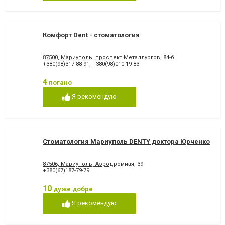
відновлення емалі
Художня реставрація зубів
Хірургічне лікування зубів
Чистка зубів
Шинування зубів
Комфорт Dent - стоматология
87500, Мариуполь, проспект Металлургов, 84-б
+380(98)317-88-91
,
+380(98)010-19-83
4
погано
Я рекомендую
Стоматология Мариуполь DENTY доктора Юрченко
87506, Мариуполь, Аэродромная, 39
+380(67)187-79-79
10
дуже добре
Я рекомендую