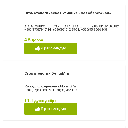
Стоматологическая клиника «Левобережная»
87500, Мариуполь, улица Воинов Освободителей, 66, в помеще
+380(97)879-17-14
,
+380(98)312-29-31
,
+380(95)806-69-39
4.5
добре
Я рекомендую
Стоматология DentaMia
Мариуполь, проспект Мира, 87-а
+380(67)839-88-99
,
+380(98)282-11-80
11.1
дуже добре
Я рекомендую