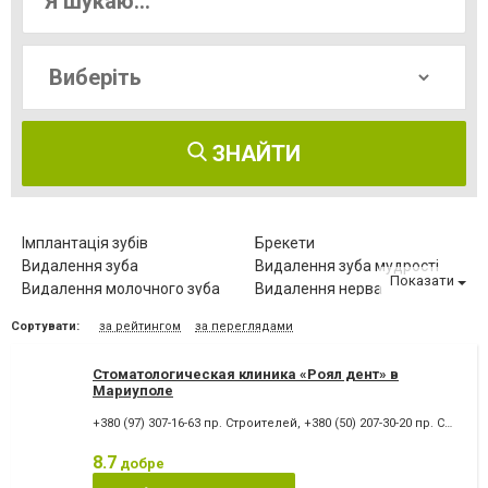
ЗНАЙТИ
Імплантація зубів
Брекети
Видалення зуба
Видалення зуба мудрості
Показати
Видалення молочного зуба
Видалення нерва
Видалення постійного зуба
Виправлення діастеми
Сортувати:
за рейтингом
за переглядами
Відбілювання зубів
Вініри
Герметизація фісур
Дитяча стоматологія
Стоматологическая клиника «Роял дент» в
Діагностика зубів
Елайнери
Мариуполе
Естетична реставрація
Зняття зубного каменю
+380 (97) 307-16-63 пр. Строителей
,
+380 (50) 207-30-20 пр. Строителей
Зубні протези
Клиновидний дефект зубів
Комп'ютерна томографія
Коронка безметалова
8.7
добре
зубів