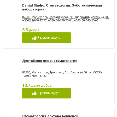
Dental Studio. Cтоматология. Зуботехническая
лаборатория.
87500, Мариуполь, Металлургов, 99, (напротив магазина Эльдор
+380(62)948-27-77
,
+380(68)179-77-04
,
+380(50)347-20-62
8.5
добре
Я рекомендую
ДентаЛюкс плюс, стоматология
87500, Мариуполь, Троицкая, 51, (бывш.ул 50 лет СССР)
+380(97)051-47-87
10.7
дуже добре
Я рекомендую
Стоматология доктора Берловой