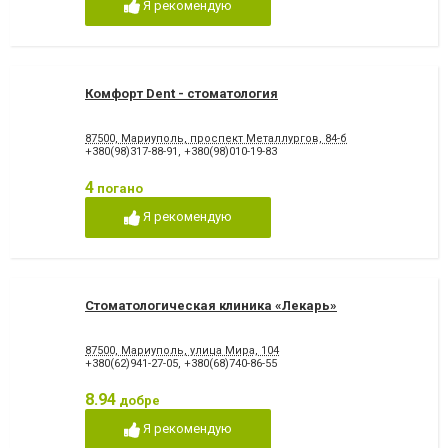
Я рекомендую
Стрази і скайси
Фторування зубів і
відновлення емалі
Художня реставрація зубів
Хірургічне лікування зубів
Чистка зубів
Шинування зубів
Комфорт Dent - стоматология
87500, Мариуполь, проспект Металлургов, 84-б
+380(98)317-88-91
,
+380(98)010-19-83
4
погано
Я рекомендую
Стоматологическая клиника «Лекарь»
87500, Мариуполь, улица Мира, 104
+380(62)941-27-05
,
+380(68)740-86-55
8.94
добре
Я рекомендую