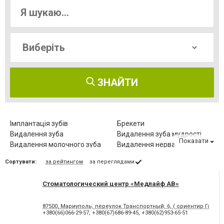
ЗНАЙТИ
Імплантація зубів
Брекети
Видалення зуба
Видалення зуба мудрості
Показати
Видалення молочного зуба
Видалення нерва
Видалення постійного зуба
Виправлення діастеми
Сортувати:
за рейтингом
за переглядами
Відбілювання зубів
Вініри
Герметизація фісур
Дитяча стоматологія
Стоматологический центр «Медлайф АВ»
Діагностика зубів
Елайнери
Естетична реставрація
Зняття зубного каменю
87500, Мариуполь, переулок Транспортный, 6, ( ориентир Городс
Зубні протези
Клиновидний дефект зубів
+380(66)066-29-57
,
+380(67)686-89-45
,
+380(62)953-65-51
Комп'ютерна томографія
Коронка безметалова