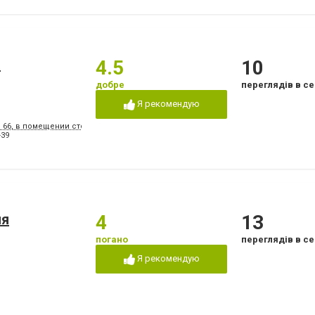
а
4.5
10
добре
переглядів в се
Я рекомендую
, 66, в помещении стоматологической поликлиники № 3
-39
ия
4
13
погано
переглядів в се
Я рекомендую