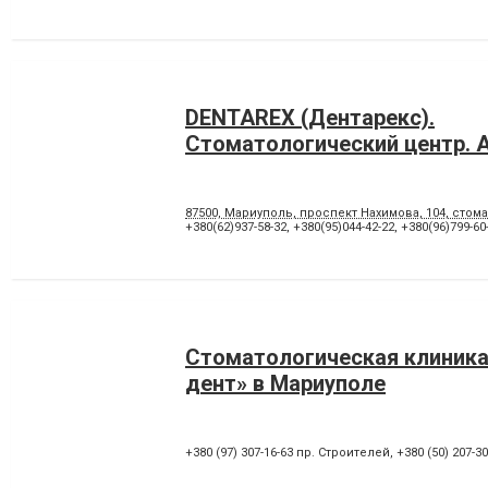
DENTAREX (Дентарекс).
Cтоматологический центр. А
87500, Мариуполь, проспект Нахимова, 104, стома
+380(62)937-58-32
,
+380(95)044-42-22
,
+380(96)799-60
Стоматологическая клиника
дент» в Мариуполе
+380 (97) 307-16-63 пр. Строителей
,
+380 (50) 207-3