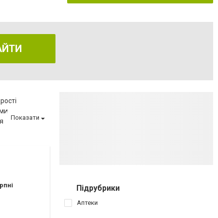
АЙТИ
рості
еми
Показати
я
еню
ва
матології
ії
вагітності
рпні
Підрубрики
иту
Аптеки