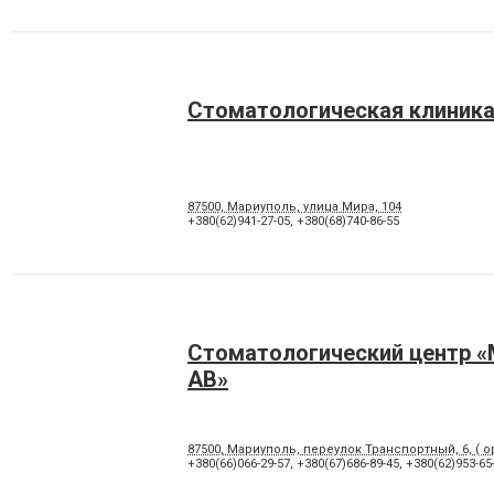
Стоматологическая клиника
87500, Мариуполь, улица Мира, 104
+380(62)941-27-05
,
+380(68)740-86-55
Стоматологический центр 
АВ»
87500, Мариуполь, переулок Транспортный, 6, ( о
+380(66)066-29-57
,
+380(67)686-89-45
,
+380(62)953-65