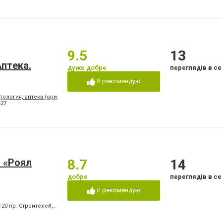
9.5
13
птeкa.
дуже добре
переглядів в се
Я рекомендую
тология, аптека (ориентир - напротив клуба "Коралл")
-27
 «Роял
8.7
14
добре
переглядів в се
Я рекомендую
0-20 пр. Строителей
,
+380 (67) 939-27-87 пр. Победы
,
+380 (66) 409-05-61 пр. Побед