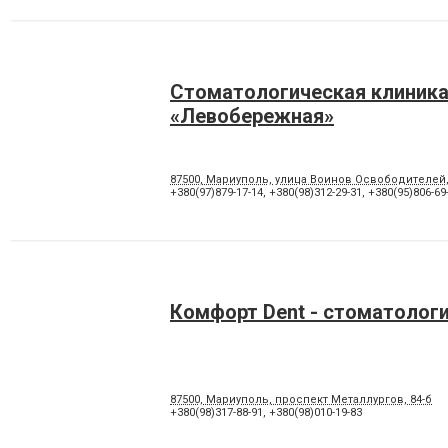
Стоматологическая клиник
«Левобережная»
87500, Мариуполь, улица Воинов Освободителей
+380(97)879-17-14
,
+380(98)312-29-31
,
+380(95)806-69
Комфорт Dent - стоматолог
87500, Мариуполь, проспект Металлургов, 84-б
+380(98)317-88-91
,
+380(98)010-19-83