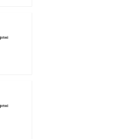
рпні
рпні