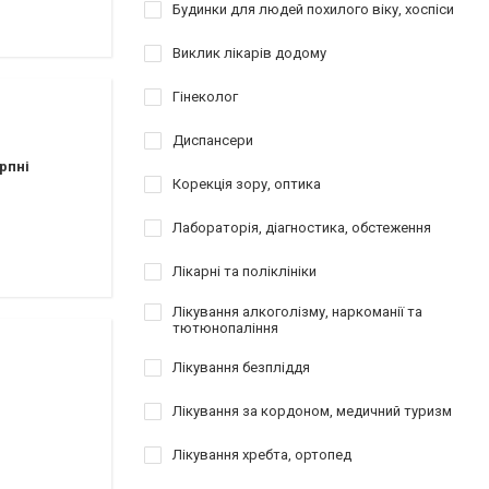
атології
Будинки для людей похилого віку, хоспіси
Виклик лікарів додому
езування
відновлення
Гінеколог
Диспансери
рпні
Корекція зору, оптика
Лабораторія, діагностика, обстеження
Лікарні та поліклініки
Лікування алкоголізму, наркоманії та
тютюнопаління
Лікування безпліддя
Лікування за кордоном, медичний туризм
Лікування хребта, ортопед