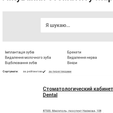
Імплантація зубів
Брекети
Видалення молочного зуба
Видалення нерва
Відбілювання зубів
Вініри
Діагностика зубів
Елайнери
Сортувати:
за рейтингом
за переглядами
Зубні протези
Клиновидний дефект зубів
Коронка металокерамічна
Коронка цільнокерамічна
Люмініри
Лікування альвеоліту
Стоматологический кабинет
Лікування гіпоплазії емалі зубів
Лікування захворювання
скронево-нижньощелепно
Dental
суглобу
Лікування карієсу
Лікування кореневих канал
Лікування пародонтозу
Лікування періодонтиту
87500, Маріуполь, проспект Нахімова, 108