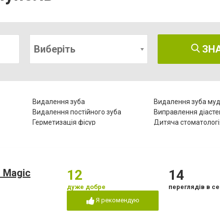
Виберіть
ЗН
Видалення зуба
Видалення зуба муд
Видалення постійного зуба
Виправлення діаст
Герметизація фісур
Дитяча стоматологі
Естетична реставрація
Зняття зубного кам
Комп'ютерна томографія зубів
Коронка безметало
Лазерне відбілювання
Лазеротерапія в сто
Лікування гінгівіту
Лікування гіперестез
 Magic
12
14
Лікування зубів
Лікування зубів при 
го
дуже добре
переглядів в се
ів
Лікування лазером
Лікування пародонт
Я рекомендую
Лікування періоститу
Лікування пульпіту