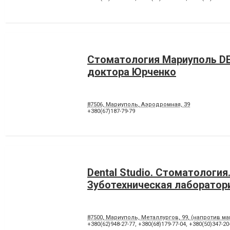
Стоматология Мариуполь D
доктора Юрченко
87506, Мариуполь, Аэродромная, 39
+380(67)187-79-79
Dental Studio. Cтоматология
Зуботехническая лаборатор
87500, Мариуполь, Металлургов, 99, (напротив м
+380(62)948-27-77
,
+380(68)179-77-04
,
+380(50)347-20