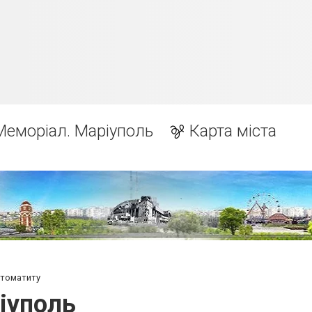
Меморіал. Маріуполь
Карта міста
стоматиту
іуполь