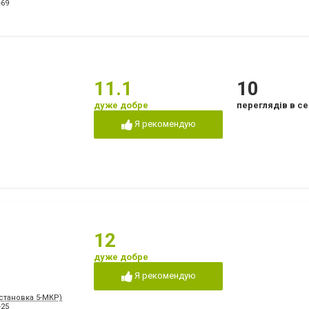
Лікування ясен
Озонотерапія в стом
-69
Пластини для виправлення
Пломбування зубів
прикусу
т
Пьезохірургія в стоматології
Підготовка до прот
Стрази і скайси
Фторування зубів і 
емалі
Чистка зубів
Шинування зубів
11.1
10
дуже добре
переглядів в се
Я рекомендую
12
дуже добре
Я рекомендую
Остановка 5-МКР)
-25