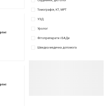
Схуднення, дієтолог
Томографія, КТ, МРТ
УЗД
Уролог
рпні
Фітопрепарати і БАДи
Швидка медична допомога
рпні
ы