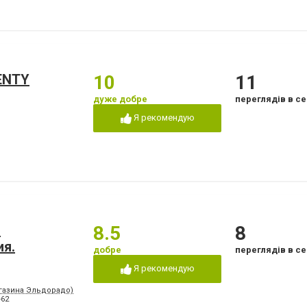
ENTY
10
11
дуже добре
переглядів в се
Я рекомендую
.
8.5
8
ия.
добре
переглядів в се
Я рекомендую
агазина Эльдорадо)
-62