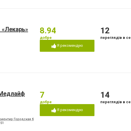
 «Лекарь»
8.94
12
добре
переглядів в се
Я рекомендую
«Медлайф
7
14
добре
переглядів в се
Я рекомендую
риентир Городская больница №2, конечная остановка троллейбусов "8" и "15", м
-51