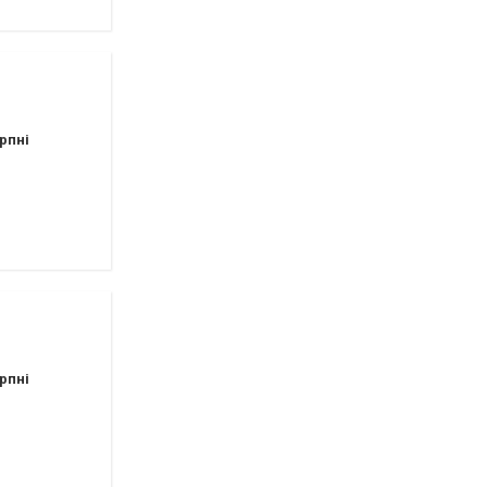
рпні
рпні
аршрутных такси 154,154А,112,145,110)