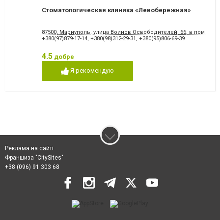
Стоматологическая клиника «Левобережная»
87500, Мариуполь, улица Воинов Освободителей, 66, в помеще
+380(97)879-17-14
,
+380(98)312-29-31
,
+380(95)806-69-39
4.5
добре
Я рекомендую
Реклама на сайті
Франшиза "CitySites"
+38 (096) 91 303 68