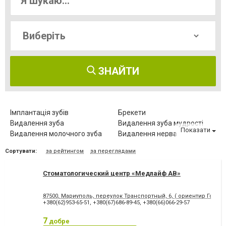
ЗНАЙТИ
Імплантація зубів
Брекети
Видалення зуба
Видалення зуба мудрості
Показати
Видалення молочного зуба
Видалення нерва
Видалення постійного зуба
Виправлення діастеми
Сортувати:
за рейтингом
за переглядами
Відбілювання зубів
Вініри
Герметизація фісур
Дитяча стоматологія
Стоматологический центр «Медлайф АВ»
Діагностика зубів
Елайнери
Естетична реставрація
Зняття зубного каменю
87500, Мариуполь, переулок Транспортный, 6, ( ориентир Городс
Зубні протези
Клиновидний дефект зубів
+380(62)953-65-51
,
+380(67)686-89-45
,
+380(66)066-29-57
Комп'ютерна томографія
Коронка безметалова
зубів
7
добре