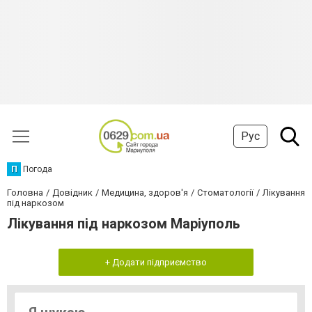
Рус
П
Погода
Головна
Довідник
Медицина, здоров'я
Стоматології
Лікування
під наркозом
Лікування під наркозом Маріуполь
+ Додати підприємство