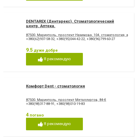
відновлення емалі
Художня реставрація зубів
Хірургічне лікування зубів
Чистка зубів
Шинування зубів
DENTAREX (Дентарекс). Cтоматологический
центр. Аптeкa.
87500, Мариуполь, проспект Нахимова, 104, стоматология, аптека
+380(62)937-58-32
,
+380(95)044-42-22
,
+380(96)799-60-27
9.5
дуже добре
Я рекомендую
Комфорт Dent - стоматология
87500, Мариуполь, проспект Металлургов, 84-б
+380(98)317-88-91
,
+380(98)010-19-83
4
погано
Я рекомендую