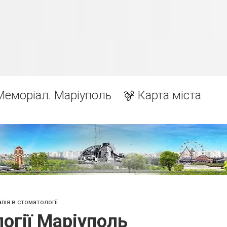
Меморіал. Маріуполь
Карта міста
пія в стоматології
огії Маріуполь