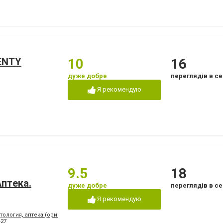
Лікування ясен
Озонотерапія в стом
Пластини для виправлення
Пломбування зубів
прикусу
т
Пьезохірургія в стоматології
Підготовка до прот
Стрази і скайси
Фторування зубів і 
емалі
Чистка зубів
Шинування зубів
ENTY
10
16
дуже добре
переглядів в се
Я рекомендую
9.5
18
птeкa.
дуже добре
переглядів в се
Я рекомендую
тология, аптека (ориентир - напротив клуба "Коралл")
-27