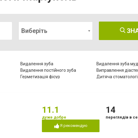
Виберіть
ЗН
Видалення зуба
Видалення зуба муд
Видалення постійного зуба
Виправлення діаст
Герметизація фісур
Дитяча стоматологі
Естетична реставрація
Зняття зубного кам
Комп'ютерна томографія зубів
Коронка безметало
Лазерне відбілювання
Лазеротерапія в сто
Лікування гінгівіту
Лікування гіперестез
11.1
14
Лікування зубів
Лікування зубів при 
го
дуже добре
переглядів в се
ів
Лікування лазером
Лікування пародонт
Я рекомендую
Лікування періоститу
Лікування пульпіту