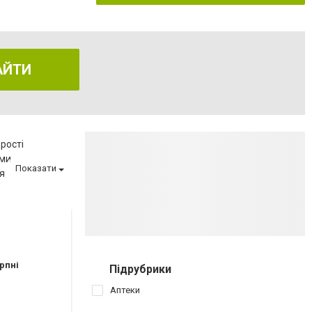
АЙТИ
рості
еми
Показати
я
еню
ва
матології
ії
вагітності
рпні
Підрубрики
иту
Аптеки