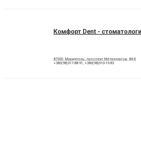
Комфорт Dent - стоматолог
87500, Мариуполь, проспект Металлургов, 84-б
+380(98)317-88-91
,
+380(98)010-19-83