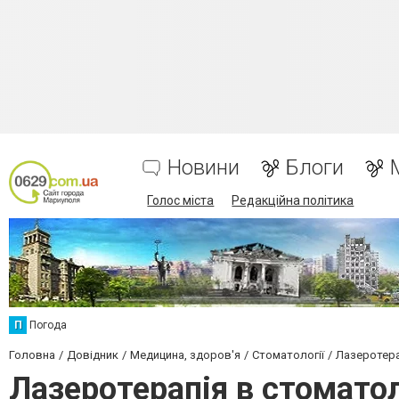
Новини
Блоги
Голос міста
Редакційна політика
П
Погода
Головна
Довідник
Медицина, здоров'я
Стоматології
Лазеротера
Лазеротерапія в стоматол