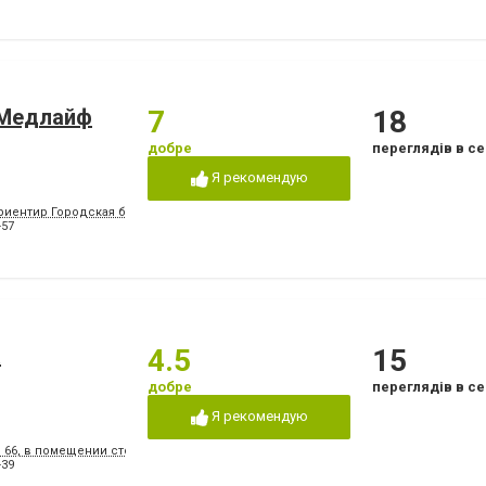
«Медлайф
7
18
добре
переглядів в се
Я рекомендую
риентир Городская больница №2, конечная остановка троллейбусов "8" и "15", м
-57
а
4.5
15
добре
переглядів в се
Я рекомендую
, 66, в помещении стоматологической поликлиники № 3
-39