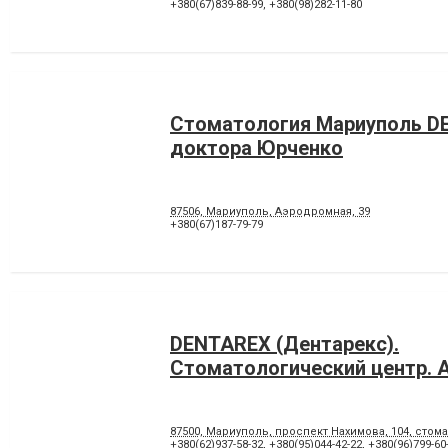
Лікування під наркозом
Лікування стоматиту
+380(67)839-88-99
,
+380(98)282-11-80
Панорамний знімок
Пластика ясенного краю
Пломбування каналів
Протезування на імпланта
Рентген зубів
Рецесія ясен
Художня реставрація зубів
Хірургічне лікування зубів
Стоматология Мариуполь D
доктора Юрченко
87506, Мариуполь, Аэродромная, 39
+380(67)187-79-79
DENTAREX (Дентарекс).
Cтоматологический центр. А
87500, Мариуполь, проспект Нахимова, 104, стома
+380(62)937-58-32
,
+380(95)044-42-22
,
+380(96)799-60