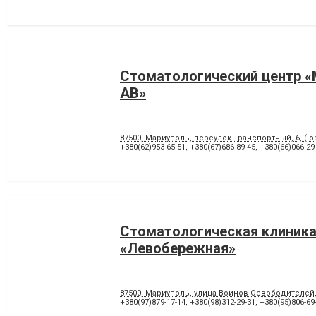
Стоматологический центр 
АВ»
87500, Мариуполь, переулок Транспортный, 6, ( о
+380(62)953-65-51
,
+380(67)686-89-45
,
+380(66)066-29
Стоматологическая клиник
«Левобережная»
87500, Мариуполь, улица Воинов Освободителей
+380(97)879-17-14
,
+380(98)312-29-31
,
+380(95)806-69