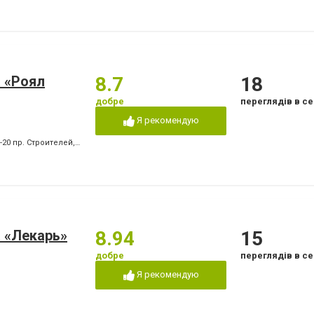
 «Роял
8.7
18
добре
переглядів в се
Я рекомендую
0-20 пр. Строителей
,
+380 (67) 939-27-87 пр. Победы
,
+380 (66) 409-05-61 пр. Побед
 «Лекарь»
8.94
15
добре
переглядів в се
Я рекомендую