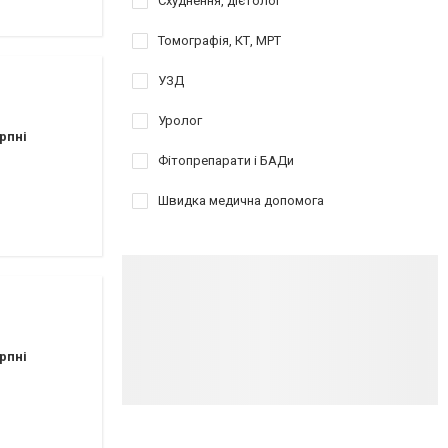
Схуднення, дієтолог
Томографія, КТ, МРТ
УЗД
Уролог
рпні
Фітопрепарати і БАДи
аршрутных такси 154,154А,112,145,110)
Швидка медична допомога
рпні