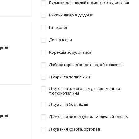
атології
Будинки для людей похилого віку, хоспіси
Виклик лікарів додому
езування
відновлення
Гінеколог
Диспансери
рпні
Корекція зору, оптика
Лабораторія, діагностика, обстеження
Лікарні та поліклініки
Лікування алкоголізму, наркоманії та
тютюнопаління
Лікування безпліддя
рпні
Лікування за кордоном, медичний туризм
Лікування хребта, ортопед