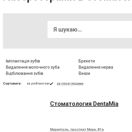
Імплантація зубів
Брекети
Видалення молочного зуба
Видалення нерва
Відбілювання зубів
Вініри
Діагностика зубів
Елайнери
Сортувати:
за рейтингом
за переглядами
Зубні протези
Клиновидний дефект зубів
Коронка металокерамічна
Коронка цільнокерамічна
Люмініри
Лікування альвеоліту
Стоматология DentaMia
Лікування гіпоплазії емалі зубів
Лікування захворювання
скронево-нижньощелепно
суглобу
Лікування карієсу
Лікування кореневих канал
Лікування пародонтозу
Лікування періодонтиту
Мариуполь, проспект Мира, 87-а