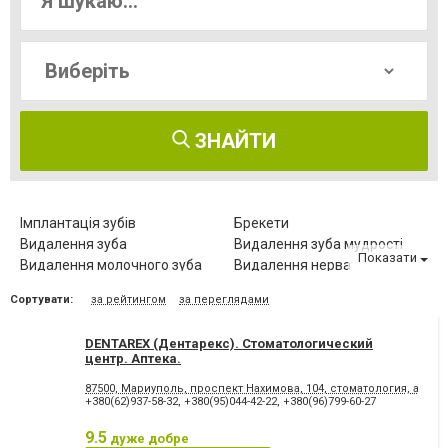
ЗНАЙТИ
Імплантація зубів
Брекети
Видалення зуба
Видалення зуба мудрості
Показати
Видалення молочного зуба
Видалення нерва
Видалення постійного зуба
Виправлення діастеми
Сортувати:
за рейтингом
за переглядами
Відбілювання зубів
Вініри
Герметизація фісур
Дитяча стоматологія
DENTAREX (Дентарекс). Cтоматологический
Діагностика зубів
Елайнери
центр. Аптeкa.
Естетична реставрація
Зняття зубного каменю
87500, Мариуполь, проспект Нахимова, 104, стоматология, аптека
Зубні протези
Клиновидний дефект зубів
+380(62)937-58-32
,
+380(95)044-42-22
,
+380(96)799-60-27
Комп'ютерна томографія
Коронка безметалова
зубів
9.5
дуже добре