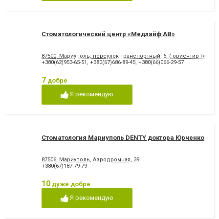
відновлення емалі
Художня реставрація зубів
Хірургічне лікування зубів
Чистка зубів
Шинування зубів
Стоматологический центр «Медлайф АВ»
87500, Мариуполь, переулок Транспортный, 6, ( ориентир Городс
+380(62)953-65-51
,
+380(67)686-89-45
,
+380(66)066-29-57
7
добре
Я рекомендую
Стоматология Мариуполь DENTY доктора Юрченко
87506, Мариуполь, Аэродромная, 39
+380(67)187-79-79
10
дуже добре
Я рекомендую