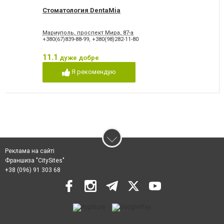
Стоматология DentaMia
Мариуполь, проспект Мира, 87-а
+380(67)839-88-99
,
+380(98)282-11-80
11.1
дуже добре
Я рекомендую
Реклама на сайті
Франшиза "CitySites"
+38 (096) 91 303 68