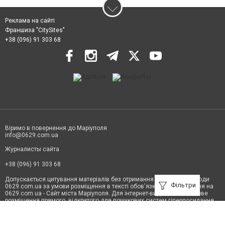
Реклама на сайті
Франшиза "CitySites"
+38 (096) 91 303 68
Віримо в повернення до Маріуполя
info@0629.com.ua
Журналисты сайта
+38 (096) 91 303 68
Допускається цитування матеріалів без отримання попередньої згоди
Фільтри
0629.com.ua за умови розміщення в тексті обов'язкового посилання на
0629.com.ua - Сайт міста Маріуполя. Для інтернет-видань обов'язкове
розміщення прямого, відкритого для пошукових систем гіперпосилання
на цитовані статті не нижче другого абзацу в тексті або в якості джерела.
Порушення виняткових прав переслідується Законом.