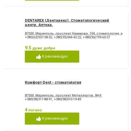
відновлення емалі
Художня реставрація зубів
Хірургічне лікування зубів
Чистка зубів
Шинування зубів
DENTAREX (Дентарекс). Cтоматологический
центр. Аптeкa.
87500, Мариуполь, проспект Нахимова, 104, стоматология, аптека
+380(62)937-58-32
,
+380(95)044-42-22
,
+380(96)799-60-27
9.5
дуже добре
Я рекомендую
Комфорт Dent - стоматология
87500, Мариуполь, проспект Металлургов, 84-б
+380(98)317-88-91
,
+380(98)010-19-83
4
погано
Я рекомендую