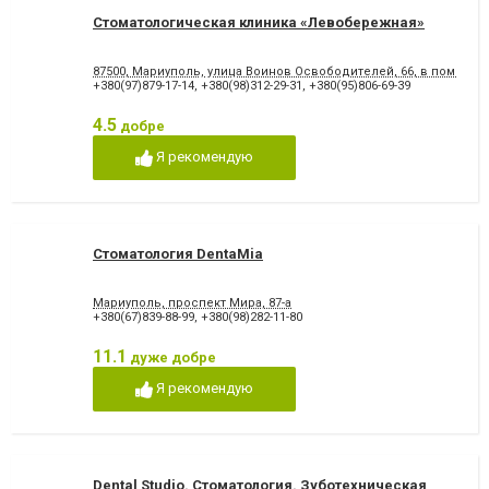
Стоматологическая клиника «Левобережная»
87500, Мариуполь, улица Воинов Освободителей, 66, в помеще
+380(97)879-17-14
,
+380(98)312-29-31
,
+380(95)806-69-39
4.5
добре
Я рекомендую
Стоматология DentaMia
Мариуполь, проспект Мира, 87-а
+380(67)839-88-99
,
+380(98)282-11-80
11.1
дуже добре
Я рекомендую
Dental Studio. Cтоматология. Зуботехническая