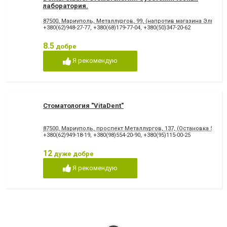
лаборатория.
87500, Мариуполь, Металлургов, 99, (напротив магазина Эльдор
+380(62)948-27-77
,
+380(68)179-77-04
,
+380(50)347-20-62
8.5
добре
Я рекомендую
Стоматология "VitaDent"
87500, Мариуполь, проспект Металлургов, 137, (Остановка 5-МКР
+380(62)949-18-19
,
+380(98)554-20-90
,
+380(95)115-00-25
12
дуже добре
Я рекомендую