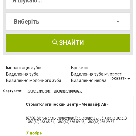
ЗНАЙТИ
Імплантація зубів
Брекети
Видалення зуба
Видалення зуба мудрості
Показати
Видалення молочного зуба
Видалення нерва
Видалення постійного зуба
Виправлення діастеми
Сортувати:
за рейтингом
за переглядами
Відбілювання зубів
Вініри
Герметизація фісур
Дитяча стоматологія
Стоматологический центр «Медлайф АВ»
Діагностика зубів
Елайнери
Естетична реставрація
Зняття зубного каменю
87500, Мариуполь, переулок Транспортный, 6, ( ориентир Городс
Зубні протези
Клиновидний дефект зубів
+380(62)953-65-51
,
+380(67)686-89-45
,
+380(66)066-29-57
Комп'ютерна томографія
Коронка безметалова
зубів
7
добре