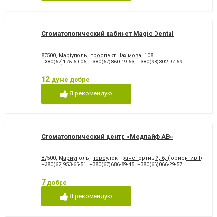
відновлення емалі
Художня реставрація зубів
Хірургічне лікування зубів
Чистка зубів
Шинування зубів
Стоматологический кабинет Magic Dental
87500, Маріуполь, проспект Нахімова, 108
+380(67)175-60-06
,
+380(67)860-19-63
,
+380(98)302-97-69
12
дуже добре
Я рекомендую
Стоматологический центр «Медлайф АВ»
87500, Мариуполь, переулок Транспортный, 6, ( ориентир Городс
+380(62)953-65-51
,
+380(67)686-89-45
,
+380(66)066-29-57
7
добре
Я рекомендую