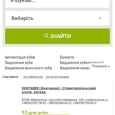
ЗНАЙТИ
Імплантація зубів
Брекети
Видалення зуба
Видалення зуба мудрості
Показати
Видалення молочного зуба
Видалення нерва
Видалення постійного зуба
Виправлення діастеми
Сортувати:
за рейтингом
за переглядами
Відбілювання зубів
Вініри
Герметизація фісур
Дитяча стоматологія
DENTAREX (Дентарекс). Cтоматологический
Діагностика зубів
Елайнери
центр. Аптeкa.
Естетична реставрація
Зняття зубного каменю
87500, Мариуполь, проспект Нахимова, 104, стоматология, аптека
Зубні протези
Клиновидний дефект зубів
+380(62)937-58-32
,
+380(95)044-42-22
,
+380(96)799-60-27
Комп'ютерна томографія
Коронка безметалова
зубів
9.5
дуже добре