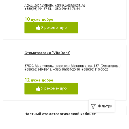
87500, Мариуполь, улица Киевская, 54
+380(98)494-57-51
,
+380(99)484-76-64
10
дуже добре
Я рекомендую
Стоматология "VitaDent"
87500, Мариуполь, проспект Металлургов, 137, (Остановка 5-МКР
+380(62)949-18-19
,
+380(98)554-20-90
,
+380(95)115-00-25
12
дуже добре
Я рекомендую
Фільтри
Частный стоматологический кабинет
«Стоматолог»
87500, Мариуполь, бульвар Меотиды, 13/19, Левый берег