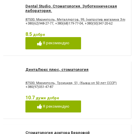
Dental Studio. Cтоматология. Зуботехническая
лаборатория.
87500, Мариуполь, Металлургов, 99, (напротив магазина Эльдор
+380(62)948-27-77
,
+380(68)179-77-04
,
+380(50)347-20-62
8.5
добре
Я рекомендую
ДентаЛюкс плюс, стоматология
87500, Мариуполь, Троицкая, 51, (бывш.ул 50 лет СССР)
+380(97)051-47-87
10.7
дуже добре
Я рекомендую
Стоматология доктора Берловой