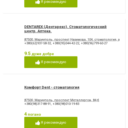
Я рекомендую
Стрази і скайси
Фторування зубів і
відновлення емалі
Художня реставрація зубів
Хірургічне лікування зубів
Чистка зубів
Шинування зубів
DENTAREX (Дентарекс). Cтоматологический
центр. Аптeкa.
87500, Мариуполь, проспект Нахимова, 104, стоматология, аптека
+380(62)937-58-32
,
+380(95)044-42-22
,
+380(96)799-60-27
9.5
дуже добре
Я рекомендую
Комфорт Dent - стоматология
87500, Мариуполь, проспект Металлургов, 84-б
+380(98)317-88-91
,
+380(98)010-19-83
4
погано
Я рекомендую