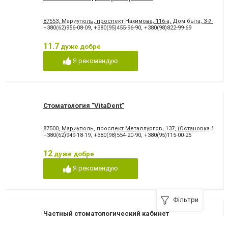
87553, Мариуполь, проспект Нахимова, 116-а, Дом быта, 3-й этаж
+380(62)956-08-09
,
+380(95)455-96-90
,
+380(98)822-99-69
11.7
дуже добре
Я рекомендую
Стоматология "VitaDent"
87500, Мариуполь, проспект Металлургов, 137, (Остановка 5-МКР
+380(62)949-18-19
,
+380(98)554-20-90
,
+380(95)115-00-25
12
дуже добре
Я рекомендую
Фільтри
Частный стоматологический кабинет
«Стоматолог»