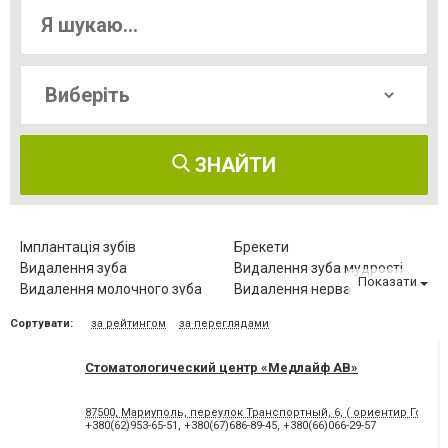
ЗНАЙТИ
Імплантація зубів
Брекети
Видалення зуба
Видалення зуба мудрості
Показати
Видалення молочного зуба
Видалення нерва
Видалення постійного зуба
Виправлення діастеми
Сортувати:
за рейтингом
за переглядами
Відбілювання зубів
Вініри
Герметизація фісур
Дитяча стоматологія
Стоматологический центр «Медлайф АВ»
Діагностика зубів
Елайнери
Естетична реставрація
Зняття зубного каменю
87500, Мариуполь, переулок Транспортный, 6, ( ориентир Городс
Зубні протези
Клиновидний дефект зубів
+380(62)953-65-51
,
+380(67)686-89-45
,
+380(66)066-29-57
Комп'ютерна томографія
Коронка безметалова