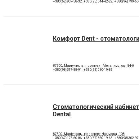
Лікування під наркозом
Лікування стоматиту
+380(62)937-58-32
,
+380(95)044-42-22
,
+380(96)799-60
Панорамний знімок
Пластика ясенного краю
Пломбування каналів
Протезування на імпланта
Рентген зубів
Рецесія ясен
Художня реставрація зубів
Хірургічне лікування зубів
Комфорт Dent - стоматолог
87500, Мариуполь, проспект Металлургов, 84-б
+380(98)317-88-91
,
+380(98)010-19-83
Стоматологический кабинет
Dental
87500, Маріуполь, проспект Нахімова, 108
+380(67)175-60-06
,
+380(67)860-19-63
,
+380(98)302-97