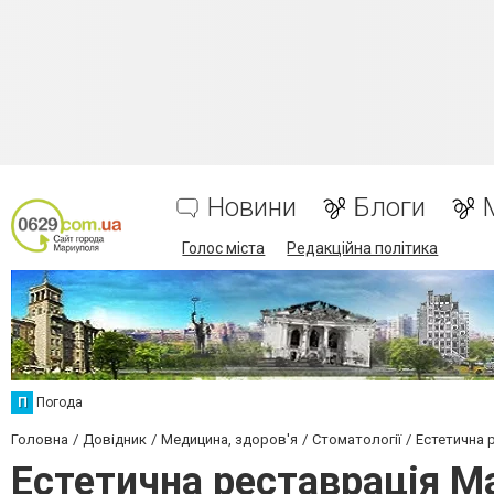
Новини
Блоги
Голос міста
Редакційна політика
П
Погода
Головна
Довідник
Медицина, здоров'я
Стоматології
Естетична 
Естетична реставрація М