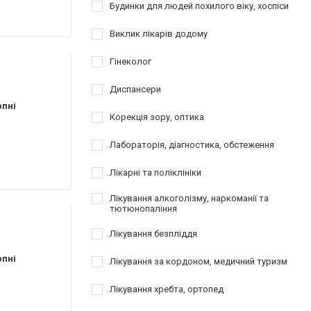
атології
Будинки для людей похилого віку, хоспіси
Виклик лікарів додому
езування
відновлення
Гінеколог
Диспансери
рпні
Корекція зору, оптика
Лабораторія, діагностика, обстеження
Лікарні та поліклініки
Лікування алкоголізму, наркоманії та
тютюнопаління
Лікування безпліддя
рпні
Лікування за кордоном, медичний туризм
Лікування хребта, ортопед