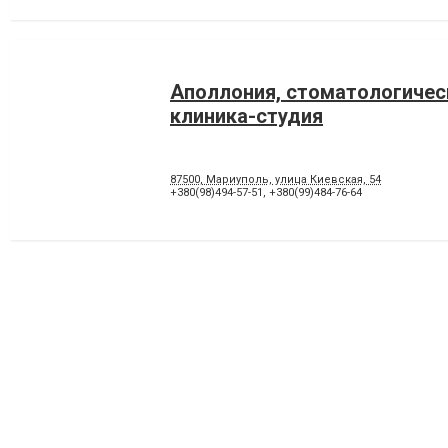
Аполлония, стоматологичес
клиника-студия
87500, Мариуполь, улица Киевская, 54
+380(98)494-57-51
,
+380(99)484-76-64