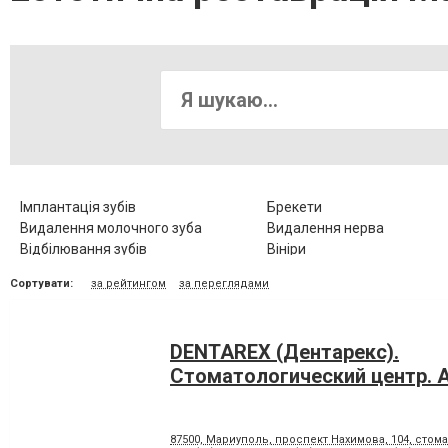
Імплантація зубів
Брекети
Видалення молочного зуба
Видалення нерва
Відбілювання зубів
Вініри
Діагностика зубів
Елайнери
Сортувати:
за рейтингом
за переглядами
Зубні протези
Клиновидний дефект зубів
Коронка металокерамічна
Коронка цільнокерамічна
Люмініри
Лікування альвеоліту
DENTAREX (Дентарекс).
Лікування гіпоплазії емалі зубів
Лікування захворювання
скронево-нижньощелепно
Cтоматологический центр. А
суглобу
Лікування карієсу
Лікування кореневих канал
Лікування пародонтозу
Лікування періодонтиту
87500, Мариуполь, проспект Нахимова, 104, стома