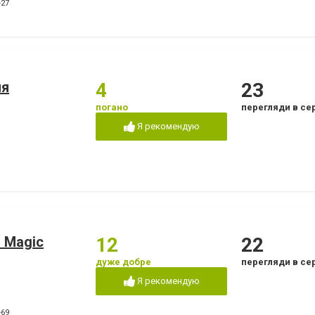
Лікування ясен
Озонотерапія в стом
-27
Пластини для виправлення
Пломбування зубів
прикусу
т
Пьезохірургія в стоматології
Підготовка до прот
Стрази і скайси
Фторування зубів і 
емалі
Чистка зубів
Шинування зубів
ия
4
23
погано
перегляди в се
Я рекомендую
 Magic
12
22
дуже добре
перегляди в се
Я рекомендую
-69