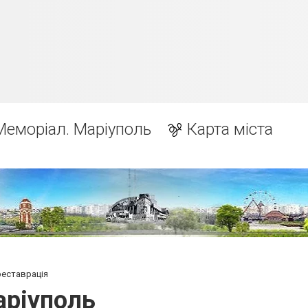
Меморіал. Маріуполь
Карта міста
реставрація
аріуполь