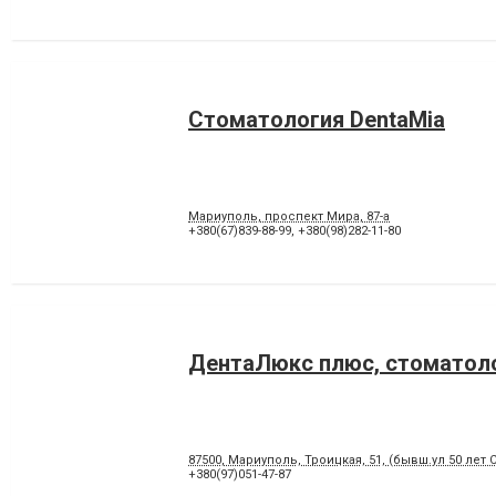
Стоматология DentaMia
Мариуполь, проспект Мира, 87-а
+380(67)839-88-99
,
+380(98)282-11-80
ДентаЛюкс плюс, стоматол
87500, Мариуполь, Троицкая, 51, (бывш.ул 50 лет 
+380(97)051-47-87