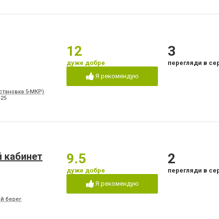
12
3
дуже добре
перегляди в се
Я рекомендую
Остановка 5-МКР)
-25
 кабинет
9.5
2
дуже добре
перегляди в се
Я рекомендую
ый берег