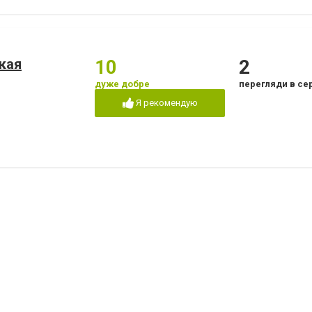
кая
10
2
дуже добре
перегляди в се
Я рекомендую