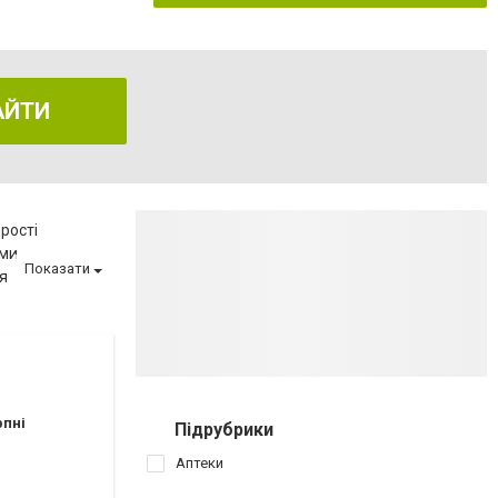
АЙТИ
рості
еми
Показати
я
еню
ва
матології
ії
вагітності
рпні
Підрубрики
иту
Аптеки