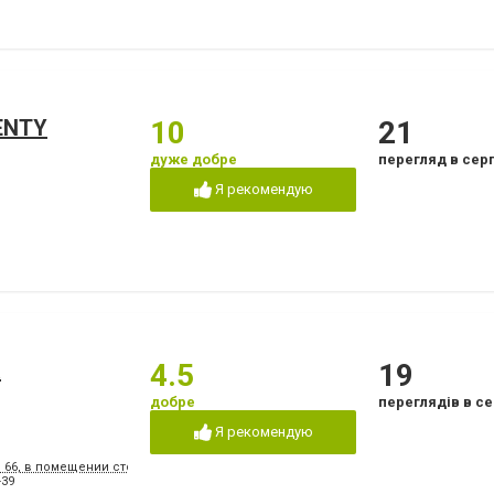
ENTY
10
21
дуже добре
перегляд в сер
Я рекомендую
а
4.5
19
добре
переглядів в се
Я рекомендую
, 66, в помещении стоматологической поликлиники № 3
-39