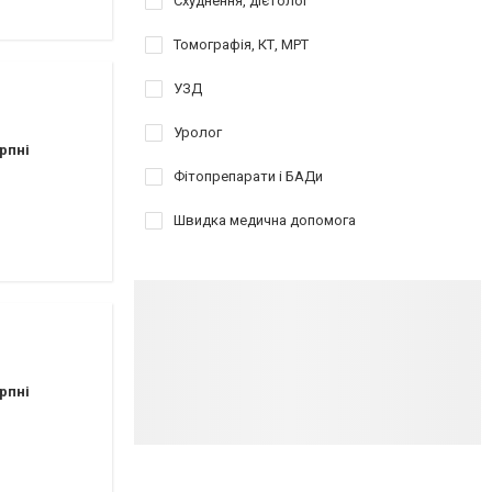
Схуднення, дієтолог
Томографія, КТ, МРТ
УЗД
Уролог
рпні
Фітопрепарати і БАДи
Швидка медична допомога
рпні