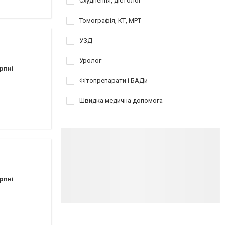
Схуднення, дієтолог
Томографія, КТ, МРТ
УЗД
Уролог
рпні
Фітопрепарати і БАДи
Швидка медична допомога
рпні