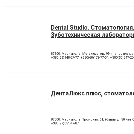
Dental Studio. Cтоматология
Зуботехническая лаборатор
87500, Мариуполь, Металлургов, 99, (напротив м
+380(62)948-27-77
,
+380(68)179-77-04
,
+380(50)347-20
ДентаЛюкс плюс, стоматол
87500, Мариуполь, Троицкая, 51, (бывш.ул 50 лет 
+380(97)051-47-87