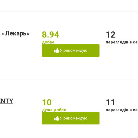
 «Лекарь»
8.94
12
добре
переглядів в се
Я рекомендую
ENTY
10
11
дуже добре
переглядів в се
Я рекомендую