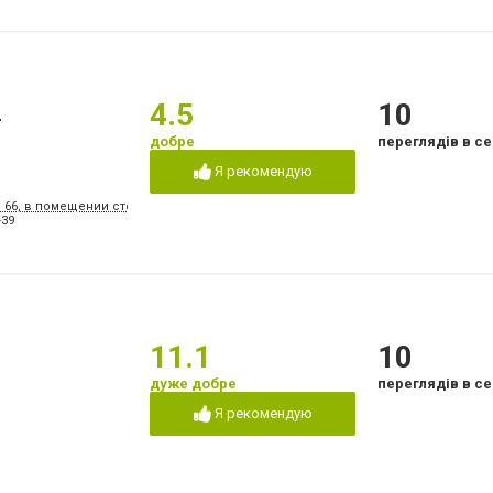
а
4.5
10
добре
переглядів в се
Я рекомендую
, 66, в помещении стоматологической поликлиники № 3
-39
11.1
10
дуже добре
переглядів в се
Я рекомендую