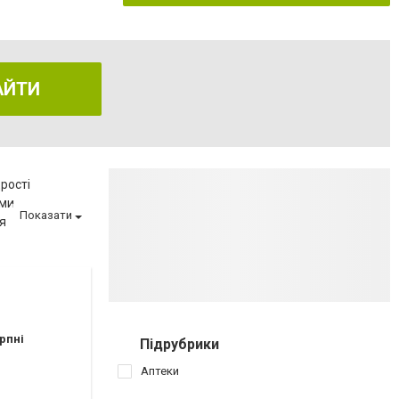
АЙТИ
рості
еми
Показати
я
еню
ва
матології
ії
вагітності
рпні
Підрубрики
иту
Аптеки
аршрутных такси 154,154А,112,145,110)