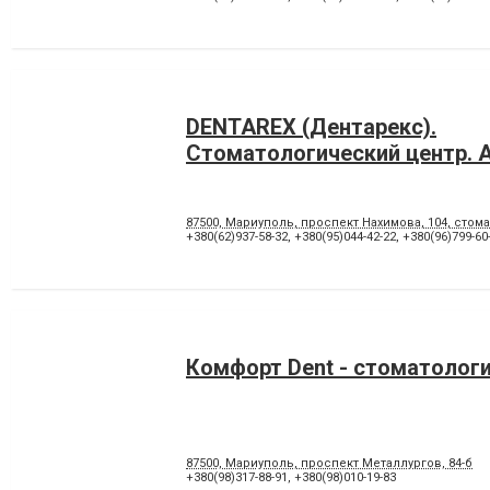
DENTAREX (Дентарекс).
Cтоматологический центр. А
87500, Мариуполь, проспект Нахимова, 104, стома
+380(62)937-58-32
,
+380(95)044-42-22
,
+380(96)799-60
Комфорт Dent - стоматолог
87500, Мариуполь, проспект Металлургов, 84-б
+380(98)317-88-91
,
+380(98)010-19-83