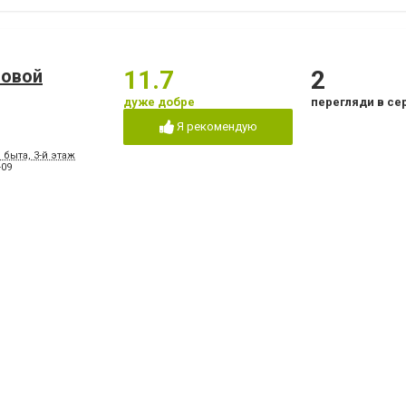
ловой
11.7
2
дуже добре
перегляди в се
Я рекомендую
 быта, 3-й этаж
-09
кая
10
1
дуже добре
перегляд в сер
Я рекомендую