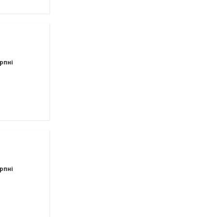
рпні
рпні