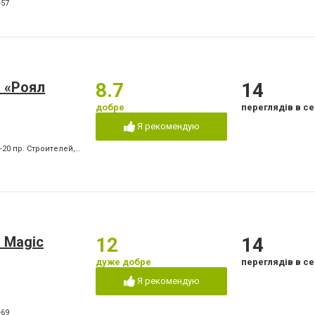
Лікування ясен
Озонотерапія в стом
-57
Пластини для виправлення
Пломбування зубів
прикусу
т
Пьезохірургія в стоматології
Підготовка до прот
Стрази і скайси
Фторування зубів і 
емалі
Чистка зубів
Шинування зубів
 «Роял
8.7
14
добре
переглядів в се
Я рекомендую
0-20 пр. Строителей
,
+380 (67) 939-27-87 пр. Победы
,
+380 (66) 409-05-61 пр. Побед
 Magic
12
14
дуже добре
переглядів в се
Я рекомендую
-69