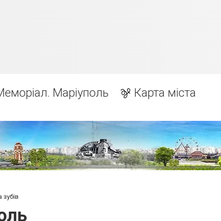
Меморіал. Маріуполь
Карта міста
 зубів
поль