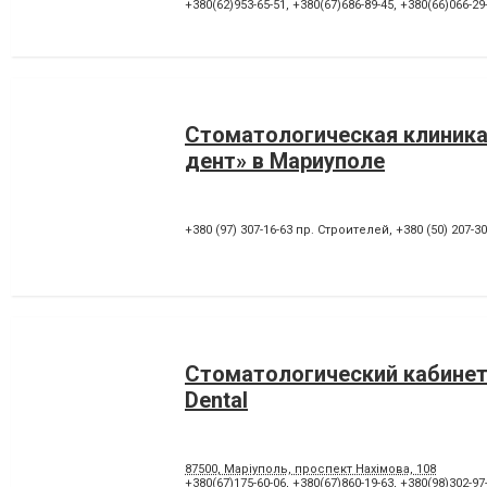
Лікування під наркозом
Лікування стоматиту
+380(62)953-65-51
,
+380(67)686-89-45
,
+380(66)066-29
Панорамний знімок
Пластика ясенного краю
Пломбування каналів
Протезування на імпланта
Рентген зубів
Рецесія ясен
Художня реставрація зубів
Хірургічне лікування зубів
Стоматологическая клиника
дент» в Мариуполе
+380 (97) 307-16-63 пр. Строителей
,
+380 (50) 207-3
Стоматологический кабинет
Dental
87500, Маріуполь, проспект Нахімова, 108
+380(67)175-60-06
,
+380(67)860-19-63
,
+380(98)302-97