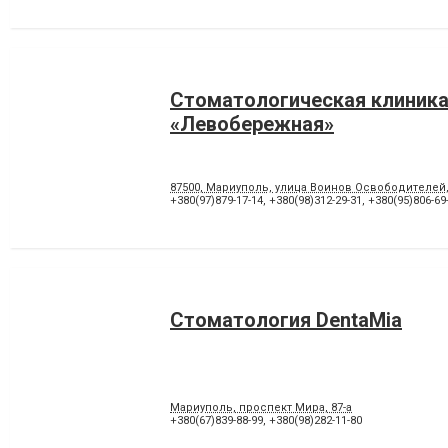
Стоматологическая клиник
«Левобережная»
87500, Мариуполь, улица Воинов Освободителей
+380(97)879-17-14
,
+380(98)312-29-31
,
+380(95)806-69
Стоматология DentaMia
Мариуполь, проспект Мира, 87-а
+380(67)839-88-99
,
+380(98)282-11-80