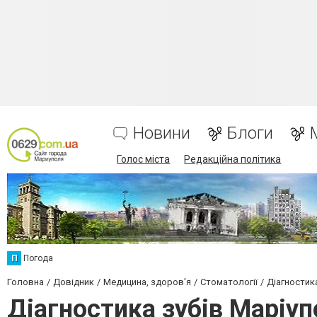
Новини
Блоги
Голос міста
Редакційна політика
П
Погода
Головна
Довідник
Медицина, здоров'я
Стоматології
Діагностика
Діагностика зубів Маріу