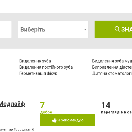
Виберіть
ЗН
Видалення зуба
Видалення зуба муд
Видалення постійного зуба
Виправлення діаст
Герметизація фісур
Дитяча стоматологі
Естетична реставрація
Зняття зубного кам
Комп'ютерна томографія зубів
Коронка безметало
Лазерне відбілювання
Лазеротерапія в сто
Лікування гінгівіту
Лікування гіперестез
«Медлайф
7
14
Лікування зубів
Лікування зубів при 
го
добре
переглядів в се
ів
Лікування лазером
Лікування пародонт
Я рекомендую
Лікування періоститу
Лікування пульпіту
риентир Городская больница №2, конечная остановка троллейбусов "8" и "15", м