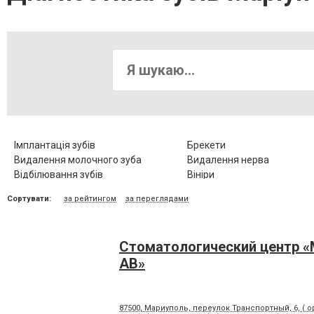
Імплантація зубів
Брекети
Видалення молочного зуба
Видалення нерва
Відбілювання зубів
Вініри
Діагностика зубів
Елайнери
Сортувати:
за рейтингом
за переглядами
Зубні протези
Клиновидний дефект зубів
Коронка металокерамічна
Коронка цільнокерамічна
Люмініри
Лікування альвеоліту
Стоматологический центр 
Лікування гіпоплазії емалі зубів
Лікування захворювання
скронево-нижньощелепно
АВ»
суглобу
Лікування карієсу
Лікування кореневих канал
Лікування пародонтозу
Лікування періодонтиту
87500, Мариуполь, переулок Транспортный, 6, ( о