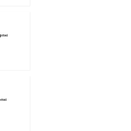
рпні
рпні