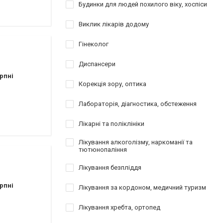
атології
Будинки для людей похилого віку, хоспіси
Виклик лікарів додому
езування
відновлення
Гінеколог
Диспансери
рпні
Корекція зору, оптика
Лабораторія, діагностика, обстеження
ы
Лікарні та поліклініки
Лікування алкоголізму, наркоманії та
тютюнопаління
Лікування безпліддя
рпні
Лікування за кордоном, медичний туризм
Лікування хребта, ортопед