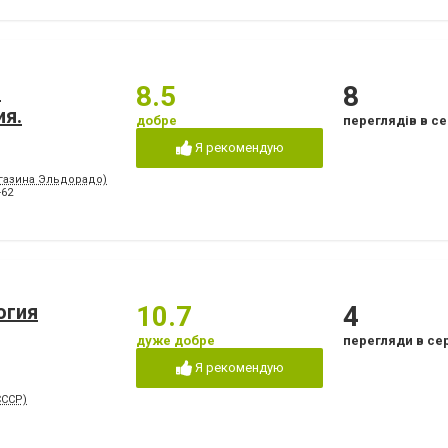
.
8.5
8
ия.
добре
переглядів в се
Я рекомендую
агазина Эльдорадо)
-62
огия
10.7
4
дуже добре
перегляди в се
Я рекомендую
СССР)