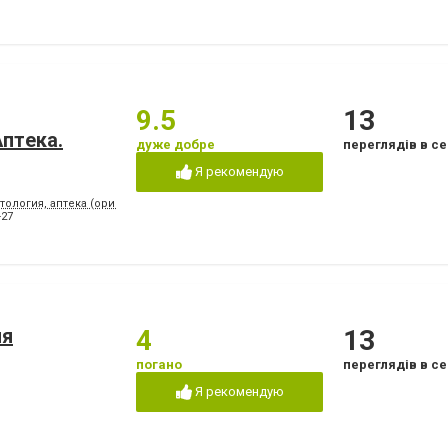
9.5
13
птeкa.
дуже добре
переглядів в се
Я рекомендую
тология, аптека (ориентир - напротив клуба "Коралл")
-27
ия
4
13
погано
переглядів в се
Я рекомендую