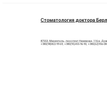
Стоматология доктора Бер
87553, Мариуполь, проспект Нахимова, 116-а, Дом
+380(98)822-99-69
,
+380(95)455-96-90
,
+380(62)956-08
Аполлония, стоматологичес
клиника-студия
87500, Мариуполь, улица Киевская, 54
+380(98)494-57-51
,
+380(99)484-76-64