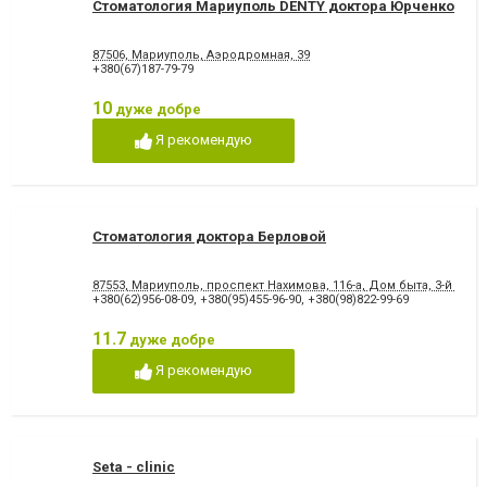
Стоматология Мариуполь DENTY доктора Юрченко
87506, Мариуполь, Аэродромная, 39
+380(67)187-79-79
10
дуже добре
Я рекомендую
Стоматология доктора Берловой
87553, Мариуполь, проспект Нахимова, 116-а, Дом быта, 3-й этаж
+380(62)956-08-09
,
+380(95)455-96-90
,
+380(98)822-99-69
11.7
дуже добре
Я рекомендую
Seta - сlinic