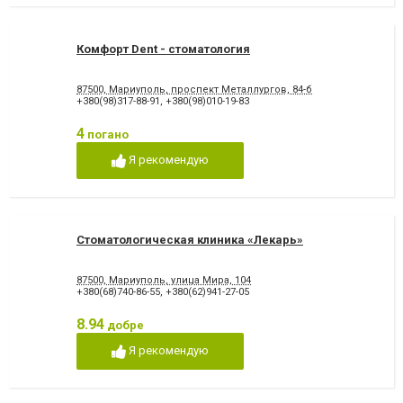
Художня реставрація зубів
Хірургічне лікування зубів
Чистка зубів
Шинування зубів
Комфорт Dent - стоматология
87500, Мариуполь, проспект Металлургов, 84-б
+380(98)317-88-91
,
+380(98)010-19-83
4
погано
Я рекомендую
Стоматологическая клиника «Лекарь»
87500, Мариуполь, улица Мира, 104
+380(68)740-86-55
,
+380(62)941-27-05
8.94
добре
Я рекомендую