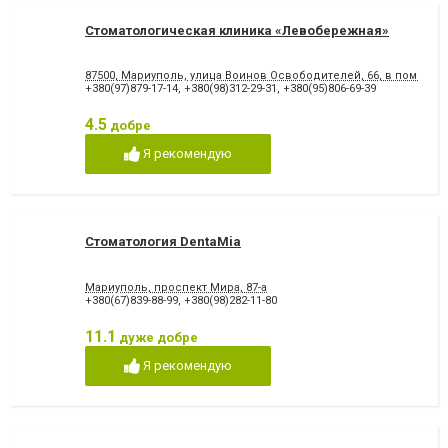
Стоматологическая клиника «Левобережная»
87500, Мариуполь, улица Воинов Освободителей, 66, в помеще
+380(97)879-17-14
,
+380(98)312-29-31
,
+380(95)806-69-39
4.5
добре
Я рекомендую
Стоматология DentaMia
Мариуполь, проспект Мира, 87-а
+380(67)839-88-99
,
+380(98)282-11-80
11.1
дуже добре
Я рекомендую