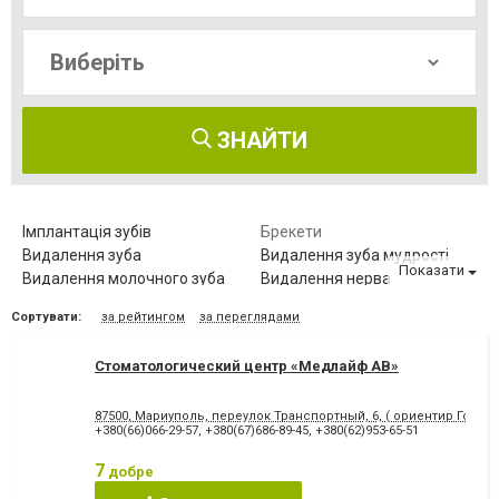
ЗНАЙТИ
Імплантація зубів
Брекети
Видалення зуба
Видалення зуба мудрості
Показати
Видалення молочного зуба
Видалення нерва
Видалення постійного зуба
Виправлення діастеми
Сортувати:
за рейтингом
за переглядами
Відбілювання зубів
Вініри
Герметизація фісур
Дитяча стоматологія
Стоматологический центр «Медлайф АВ»
Діагностика зубів
Елайнери
Естетична реставрація
Зняття зубного каменю
87500, Мариуполь, переулок Транспортный, 6, ( ориентир Городс
Зубні протези
Клиновидний дефект зубів
+380(66)066-29-57
,
+380(67)686-89-45
,
+380(62)953-65-51
Комп'ютерна томографія
Коронка безметалова
зубів
7
добре
Коронка металокерамічна
Коронка цільнокерамічна