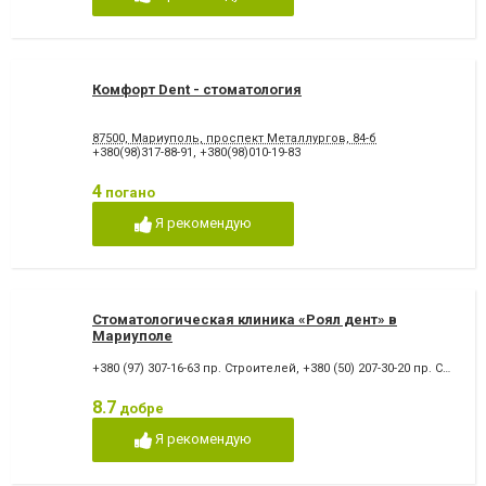
відновлення емалі
Художня реставрація зубів
Хірургічне лікування зубів
Чистка зубів
Шинування зубів
Комфорт Dent - стоматология
87500, Мариуполь, проспект Металлургов, 84-б
+380(98)317-88-91
,
+380(98)010-19-83
4
погано
Я рекомендую
Стоматологическая клиника «Роял дент» в
Мариуполе
+380 (97) 307-16-63 пр. Строителей
,
+380 (50) 207-30-20 пр. Строителей
8.7
добре
Я рекомендую