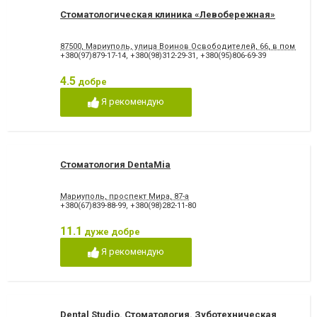
Стоматологическая клиника «Левобережная»
87500, Мариуполь, улица Воинов Освободителей, 66, в помеще
+380(97)879-17-14
,
+380(98)312-29-31
,
+380(95)806-69-39
4.5
добре
Я рекомендую
Стоматология DentaMia
Мариуполь, проспект Мира, 87-а
+380(67)839-88-99
,
+380(98)282-11-80
11.1
дуже добре
Я рекомендую
Dental Studio. Cтоматология. Зуботехническая