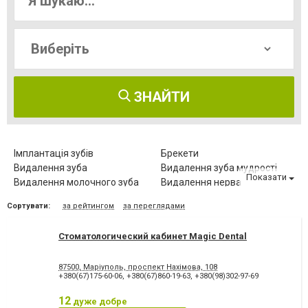
ЗНАЙТИ
Імплантація зубів
Брекети
Видалення зуба
Видалення зуба мудрості
Показати
Видалення молочного зуба
Видалення нерва
Видалення постійного зуба
Виправлення діастеми
Сортувати:
за рейтингом
за переглядами
Відбілювання зубів
Вініри
Герметизація фісур
Дитяча стоматологія
Стоматологический кабинет Magic Dental
Діагностика зубів
Елайнери
Естетична реставрація
Зняття зубного каменю
87500, Маріуполь, проспект Нахімова, 108
Зубні протези
Клиновидний дефект зубів
+380(67)175-60-06
,
+380(67)860-19-63
,
+380(98)302-97-69
Комп'ютерна томографія
Коронка безметалова
зубів
12
дуже добре