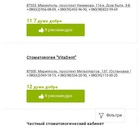
87553, Мариуполь, проспект Нахимова, 116-а, Дом быта, 3-й этаж
+380(62)956-08-09
,
+380(95)455-96-90
,
+380(98)822-99-69
11.7
дуже добре
Я рекомендую
Стоматология "VitaDent"
87500, Мариуполь, проспект Металлургов, 137, (Остановка 5-МКР
+380(62)949-18-19
,
+380(98)554-20-90
,
+380(95)115-00-25
12
дуже добре
Я рекомендую
Фільтри
Частный стоматологический кабинет
«Стоматолог»
87500, Мариуполь, бульвар Меотиды, 13/19, Левый берег