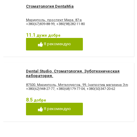
Стоматология DentaMia
Мариуполь, проспект Мира, 87-а
+380(67)839-88-99
,
+380(98)282-11-80
11.1
дуже добре
Я рекомендую
Dental Studio. Cтоматология. Зуботехническая
лаборатория.
87500, Мариуполь, Металлургов, 99, (напротив магазина Эльдор
+380(62)948-27-77
,
+380(68)179-77-04
,
+380(50)347-20-62
8.5
добре
Я рекомендую