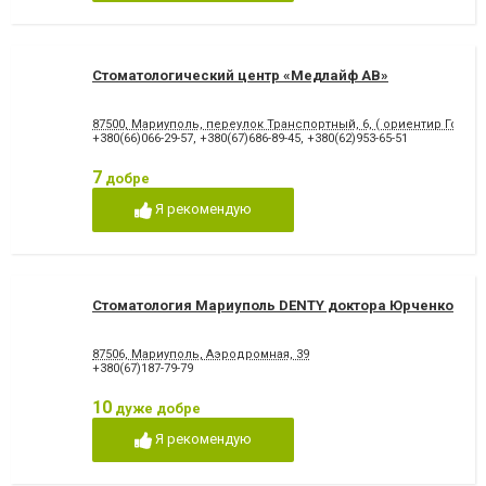
відновлення емалі
Художня реставрація зубів
Хірургічне лікування зубів
Чистка зубів
Шинування зубів
Стоматологический центр «Медлайф АВ»
87500, Мариуполь, переулок Транспортный, 6, ( ориентир Городс
+380(66)066-29-57
,
+380(67)686-89-45
,
+380(62)953-65-51
7
добре
Я рекомендую
Стоматология Мариуполь DENTY доктора Юрченко
87506, Мариуполь, Аэродромная, 39
+380(67)187-79-79
10
дуже добре
Я рекомендую