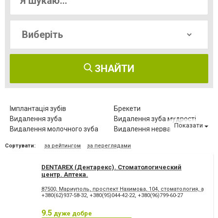
ЗНАЙТИ
Імплантація зубів
Брекети
Видалення зуба
Видалення зуба мудрості
Показати
Видалення молочного зуба
Видалення нерва
Видалення постійного зуба
Виправлення діастеми
Сортувати:
за рейтингом
за переглядами
Відбілювання зубів
Вініри
Герметизація фісур
Дитяча стоматологія
DENTAREX (Дентарекс). Cтоматологический
Діагностика зубів
Елайнери
центр. Аптeкa.
Естетична реставрація
Зняття зубного каменю
87500, Мариуполь, проспект Нахимова, 104, стоматология, аптека
Зубні протези
Клиновидний дефект зубів
+380(62)937-58-32
,
+380(95)044-42-22
,
+380(96)799-60-27
Комп'ютерна томографія
Коронка безметалова
зубів
9.5
дуже добре