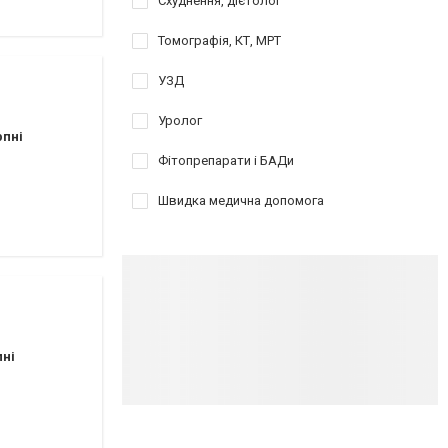
Схуднення, дієтолог
Томографія, КТ, МРТ
УЗД
Уролог
рпні
Фітопрепарати і БАДи
Швидка медична допомога
пні