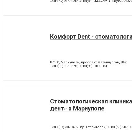
Лікування під наркозом
Лікування стоматиту
+380(62)937-58-32
,
+380(95)044-42-22
,
+380(96)799-60
Панорамний знімок
Пластика ясенного краю
Пломбування каналів
Протезування на імпланта
Рентген зубів
Рецесія ясен
Художня реставрація зубів
Хірургічне лікування зубів
Комфорт Dent - стоматолог
87500, Мариуполь, проспект Металлургов, 84-б
+380(98)317-88-91
,
+380(98)010-19-83
Стоматологическая клиника
дент» в Мариуполе
+380 (97) 307-16-63 пр. Строителей
,
+380 (50) 207-3