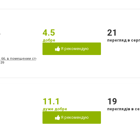
а
4.5
21
добре
перегляд в сер
Я рекомендую
, 66, в помещении стоматологической поликлиники № 3
-39
11.1
19
дуже добре
переглядів в се
Я рекомендую