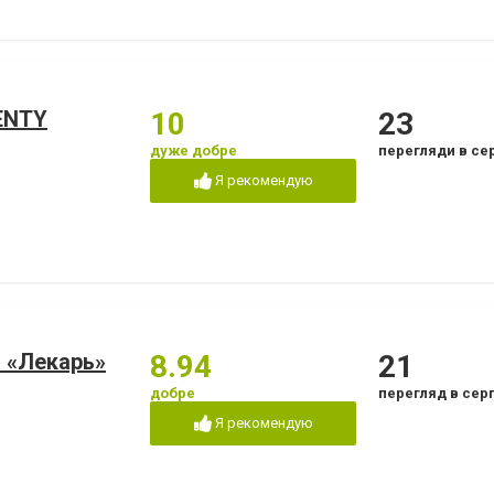
ENTY
10
23
дуже добре
перегляди в се
Я рекомендую
 «Лекарь»
8.94
21
добре
перегляд в сер
Я рекомендую