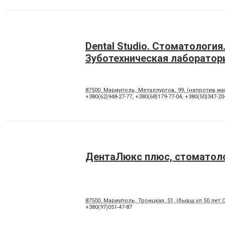
Dental Studio. Cтоматология
Зуботехническая лаборатор
87500, Мариуполь, Металлургов, 99, (напротив м
+380(62)948-27-77
,
+380(68)179-77-04
,
+380(50)347-20
ДентаЛюкс плюс, стоматол
87500, Мариуполь, Троицкая, 51, (бывш.ул 50 лет 
+380(97)051-47-87