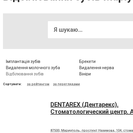
Імплантація зубів
Брекети
Видалення молочного зуба
Видалення нерва
Відбілювання зубів
Вініри
Діагностика зубів
Елайнери
Сортувати:
за рейтингом
за переглядами
Зубні протези
Клиновидний дефект зубів
Коронка металокерамічна
Коронка цільнокерамічна
Люмініри
Лікування альвеоліту
DENTAREX (Дентарекс).
Лікування гіпоплазії емалі зубів
Лікування захворювання
скронево-нижньощелепно
Cтоматологический центр. А
суглобу
Лікування карієсу
Лікування кореневих канал
Лікування пародонтозу
Лікування періодонтиту
87500, Мариуполь, проспект Нахимова, 104, стома