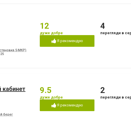
12
4
дуже добре
перегляди в се
Я рекомендую
Остановка 5-МКР)
-25
 кабинет
9.5
2
дуже добре
перегляди в се
Я рекомендую
ый берег