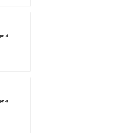
рпні
рпні