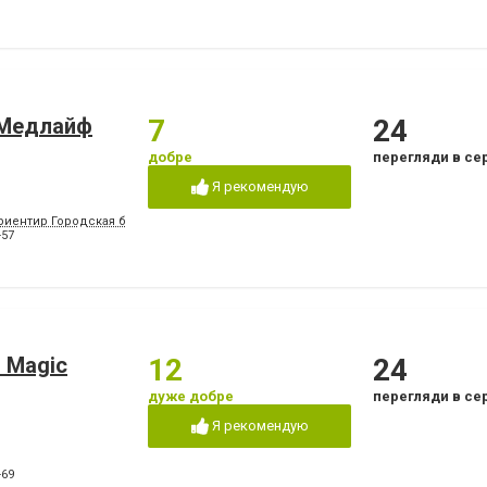
«Медлайф
7
24
добре
перегляди в се
Я рекомендую
риентир Городская больница №2, конечная остановка троллейбусов "8" и "15", м
-57
 Magic
12
24
дуже добре
перегляди в се
Я рекомендую
-69