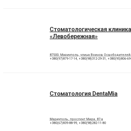
Стоматологическая клиник
«Левобережная»
87500, Мариуполь, улица Воинов Освободителей
+380(97)879-17-14
,
+380(98)312-29-31
,
+380(95)806-69
Стоматология DentaMia
Мариуполь, проспект Мира, 87-а
+380(67)839-88-99
,
+380(98)282-11-80