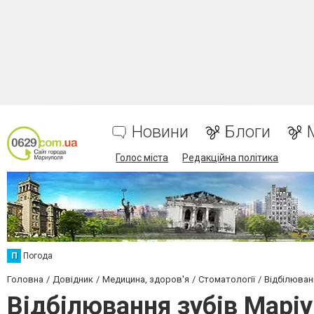
Новини
Блоги
Голос міста
Редакційна політика
П
Погода
Головна
Довідник
Медицина, здоров'я
Стоматології
Відбілюван
Відбілювання зубів Марі