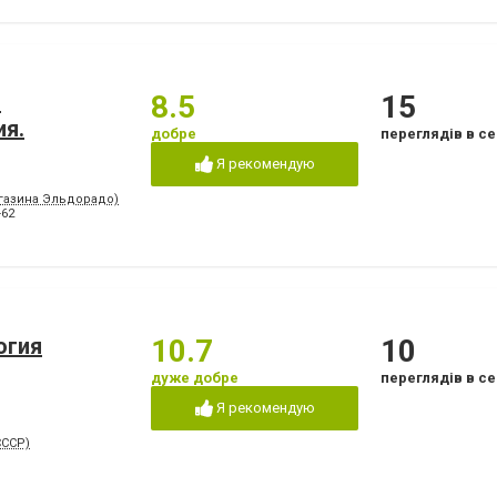
.
8.5
15
ия.
добре
переглядів в се
Я рекомендую
агазина Эльдорадо)
-62
огия
10.7
10
дуже добре
переглядів в се
Я рекомендую
СССР)