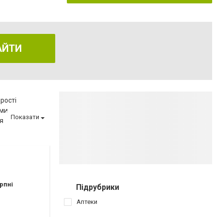
АЙТИ
рості
еми
Показати
я
еню
ва
матології
ії
вагітності
рпні
Підрубрики
иту
Аптеки