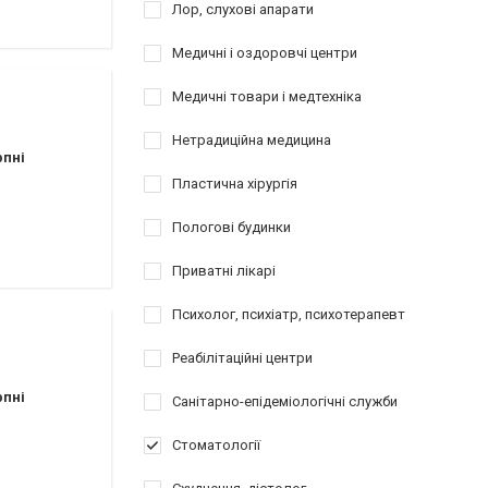
Лор, слухові апарати
Медичні і оздоровчі центри
Медичні товари і медтехніка
Нетрадиційна медицина
рпні
Пластична хірургія
аршрутных такси 154,154А,112,145,110)
Пологові будинки
Приватні лікарі
Психолог, психіатр, психотерапевт
Реабілітаційні центри
рпні
Санітарно-епідеміологічні служби
Стоматології