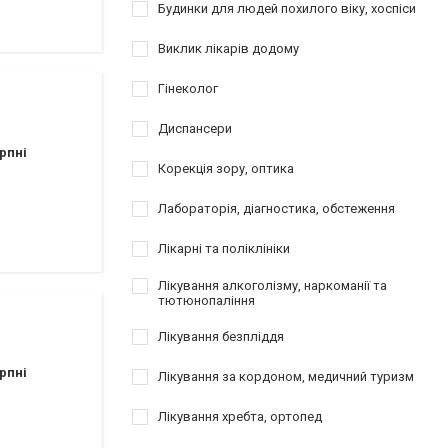
атології
Будинки для людей похилого віку, хоспіси
Виклик лікарів додому
езування
відновлення
Гінеколог
Диспансери
рпні
Корекція зору, оптика
Лабораторія, діагностика, обстеження
Лікарні та поліклініки
Лікування алкоголізму, наркоманії та
тютюнопаління
Лікування безпліддя
рпні
Лікування за кордоном, медичний туризм
Лікування хребта, ортопед
ы