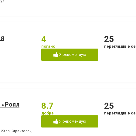
Лікування ясен
Озонотерапія в стом
-27
Пластини для виправлення
Пломбування зубів
прикусу
т
Пьезохірургія в стоматології
Підготовка до прот
Стрази і скайси
Фторування зубів і 
емалі
Чистка зубів
Шинування зубів
ия
4
25
погано
переглядів в се
Я рекомендую
 «Роял
8.7
25
добре
переглядів в се
Я рекомендую
0-20 пр. Строителей
,
+380 (67) 939-27-87 пр. Победы
,
+380 (66) 409-05-61 пр. Побед