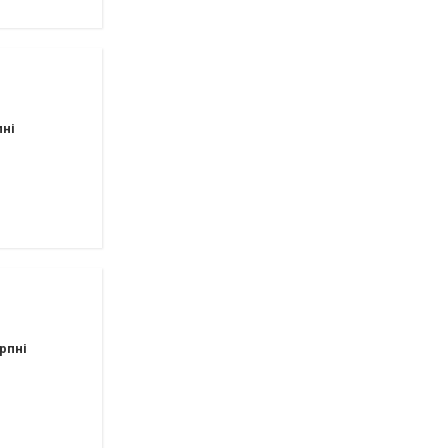
пні
рпні