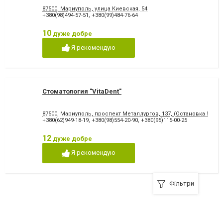
87500, Мариуполь, улица Киевская, 54
+380(98)494-57-51
,
+380(99)484-76-64
10
дуже добре
Я рекомендую
Стоматология "VitaDent"
87500, Мариуполь, проспект Металлургов, 137, (Остановка 5-МКР
+380(62)949-18-19
,
+380(98)554-20-90
,
+380(95)115-00-25
12
дуже добре
Я рекомендую
Фільтри