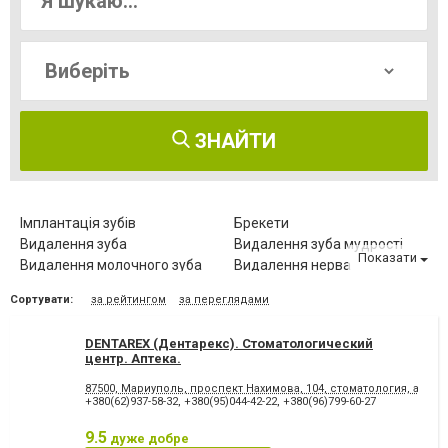
ЗНАЙТИ
Імплантація зубів
Брекети
Видалення зуба
Видалення зуба мудрості
Показати
Видалення молочного зуба
Видалення нерва
Видалення постійного зуба
Виправлення діастеми
Сортувати:
за рейтингом
за переглядами
Відбілювання зубів
Вініри
Герметизація фісур
Дитяча стоматологія
DENTAREX (Дентарекс). Cтоматологический
Діагностика зубів
Елайнери
центр. Аптeкa.
Естетична реставрація
Зняття зубного каменю
87500, Мариуполь, проспект Нахимова, 104, стоматология, аптека
Зубні протези
Клиновидний дефект зубів
+380(62)937-58-32
,
+380(95)044-42-22
,
+380(96)799-60-27
Комп'ютерна томографія
Коронка безметалова
зубів
9.5
дуже добре