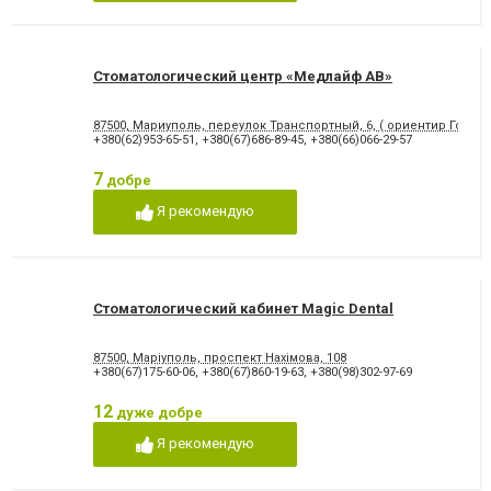
відновлення емалі
Художня реставрація зубів
Хірургічне лікування зубів
Чистка зубів
Шинування зубів
Стоматологический центр «Медлайф АВ»
87500, Мариуполь, переулок Транспортный, 6, ( ориентир Городс
+380(62)953-65-51
,
+380(67)686-89-45
,
+380(66)066-29-57
7
добре
Я рекомендую
Стоматологический кабинет Magic Dental
87500, Маріуполь, проспект Нахімова, 108
+380(67)175-60-06
,
+380(67)860-19-63
,
+380(98)302-97-69
12
дуже добре
Я рекомендую