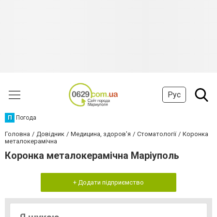
Рус
П
Погода
Головна
Довідник
Медицина, здоров'я
Стоматології
Коронка
металокерамічна
Коронка металокерамічна Маріуполь
+ Додати підприємство