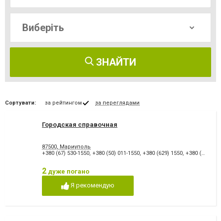
ЗНАЙТИ
Сортувати:
за рейтингом
за переглядами
Городская справочная
87500, Мариуполь
+380 (67) 530-1550
,
+380 (50) 011-1550
,
+380 (629) 1550
,
+380 (629) 503-224
2
дуже погано
Я рекомендую