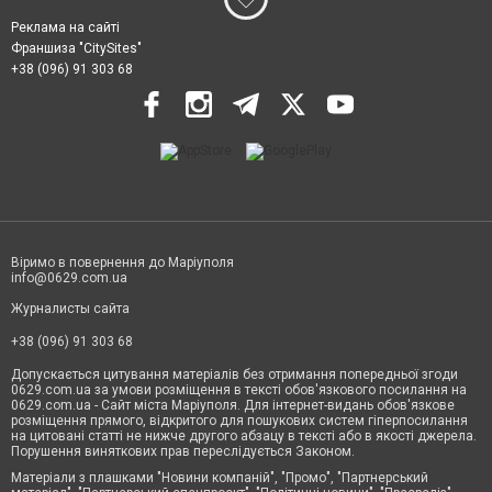
Реклама на сайті
Франшиза "CitySites"
+38 (096) 91 303 68
Віримо в повернення до Маріуполя
info@0629.com.ua
Журналисты сайта
+38 (096) 91 303 68
Допускається цитування матеріалів без отримання попередньої згоди
0629.com.ua за умови розміщення в тексті обов'язкового посилання на
0629.com.ua - Сайт міста Маріуполя. Для інтернет-видань обов'язкове
розміщення прямого, відкритого для пошукових систем гіперпосилання
на цитовані статті не нижче другого абзацу в тексті або в якості джерела.
Порушення виняткових прав переслідується Законом.
Матеріали з плашками "Новини компаній", "Промо", "Партнерський