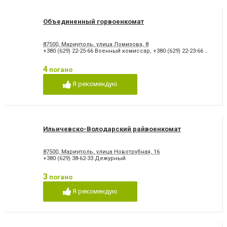
Объединенный горвоенкомат
87500, Мариуполь, улица Ломизова, 8
+380 (629) 22-25-66 Военный комиссар
,
+380 (629) 22-23-66 Дежурный
4
погано
Я рекомендую
Ильичевско-Володарский райвоенкомат
87500, Мариуполь, улица Новотрубная, 16
+380 (629) 38-62-33 Дежурный
3
погано
Я рекомендую