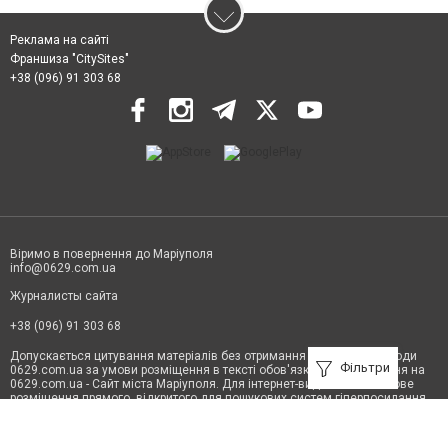
Реклама на сайті
Франшиза "CitySites"
+38 (096) 91 303 68
Віримо в повернення до Маріуполя
info@0629.com.ua
Журналисты сайта
+38 (096) 91 303 68
Допускається цитування матеріалів без отримання попередньої згоди
Фільтри
0629.com.ua за умови розміщення в тексті обов'язкового посилання на
0629.com.ua - Сайт міста Маріуполя. Для інтернет-видань обов'язкове
розміщення прямого, відкритого для пошукових систем гіперпосилання
на цитовані статті не нижче другого абзацу в тексті або в якості джерела.
Порушення виняткових прав переслідується Законом.