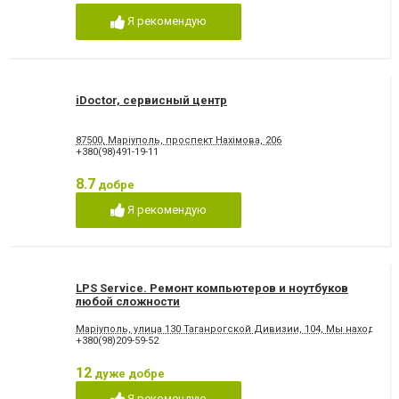
Я рекомендую
iDoctor, сервисный центр
87500, Маріуполь, проспект Нахімова, 206
+380(98)491-19-11
8.7
добре
Я рекомендую
LPS Service. Ремонт компьютеров и ноутбуков
любой сложности
Маріуполь, улица 130 Таганрогской Дивизии, 104, Мы находимся
+380(98)209-59-52
12
дуже добре
Я рекомендую