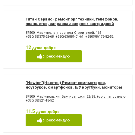
Титан Сервис- ремонт орг техники, телефонов,
планшетов, заправка лазерных картриджей
87500, Мариуполь, проспект Строителей, 166
+380(95)375-28-68
,
+380(63)881-01-61
,
+380(98)176-82-52
12
дуже добре
Я рекомендую
"Newton"(Ньютон) Ремонт компьютеров,
ноутбуков, смартфонов. Б/У ноутбуки, мониторы
87500, Маріуполь, ул. Бахчиванджи, 22/89, (ор-р напротив супер
+380(68)521-18-52
11.5
дуже добре
Я рекомендую