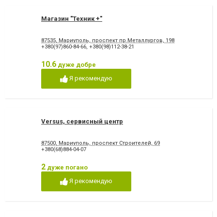
Магазин "Техник +"
87535, Мариуполь, проспект пр.Металлургов, 198
+380(97)860-84-66
,
+380(98)112-38-21
10.6
дуже добре
Я рекомендую
Versus, сервисный центр
87500, Мариуполь, проспект Строителей, 69
+380(68)884-04-07
2
дуже погано
Я рекомендую