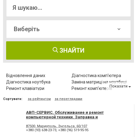
ЗНАЙТИ
Відновлення даних
Діагностика комп'ютера
Діагностика ноутбука
Заміна матриці на ноутбуці
Показати
Ремонт клавіатури
Ремонт комп'ютерів
Ремонт комп'ютерів на дому
Ремонт комплектуючих
Сортувати:
за рейтингом
за переглядами
Ремонт мишки
Ремонт моніторів
Ремонт ноутбуків
Чищення від пилу
АВП-СЕРВИС. Обслуживание и ремонт
Чищення ноутбука
компьютерной техники. Заправка и
восстановление картриджей.
87500, Мариуполь, Энгельса, 60/107
+380 (93) 638-23-73
,
+380 (96) 519-95-95